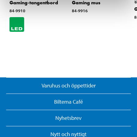
Gaming-tangentbord
Gaming mus
T
84-9910
84-9916
8
Varuhus och öppettider
Biltema Café
Nyhetsbrev
Nytt och nyttigt