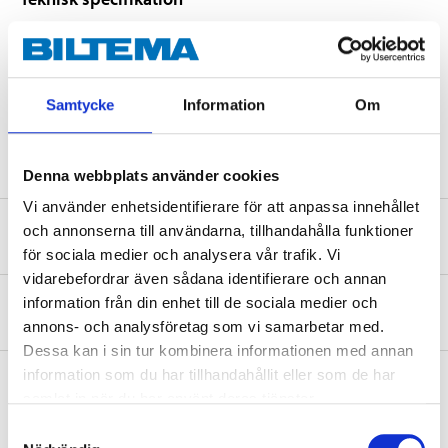
Längd
90 cm
Bredd
30 cm
Samtycke
Information
Om
Tjocklek
0,3 cm
Denna webbplats använder cookies
Vi använder enhetsidentifierare för att anpassa innehållet
och annonserna till användarna, tillhandahålla funktioner
Säkerhetsinformation och övriga dokument
för sociala medier och analysera vår trafik. Vi
vidarebefordrar även sådana identifierare och annan
information från din enhet till de sociala medier och
Om tillverkaren
annons- och analysföretag som vi samarbetar med.
Dessa kan i sin tur kombinera informationen med annan
information som du har tillhandahållit eller som de har
samlat in när du har använt deras tjänster.
Köp & Hämta
Samtyckesval