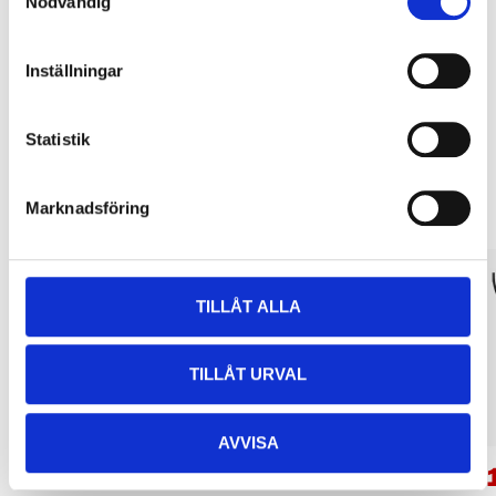
Nödvändig
Köp & Hämta i ditt varuhus inom 2 timmar! För mer information om
tjänsten och våra villkor.
LÄS MER
Inställningar
Statistik
Andra kunder köpte också
Marknadsföring
TILLÅT ALLA
TILLÅT URVAL
AVVISA
359
:-
149
:-