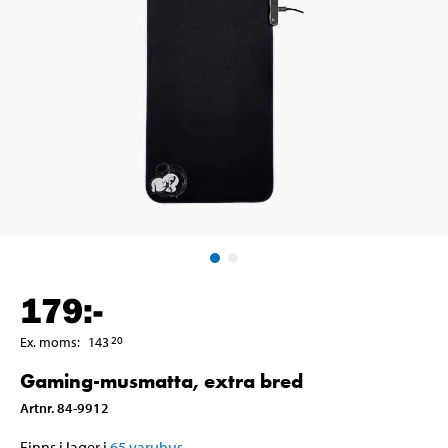
179
:-
Ex. moms
:
143
20
Gaming-musmatta, extra bred
Artnr
.
84-9912
Finns i lager i
65
varuhus