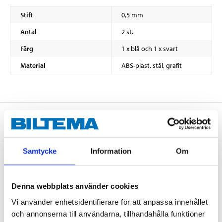
Stift
0,5 mm
Antal
2 st.
Färg
1 x blå och 1 x svart
Material
ABS-plast, stål, grafit
Om tillverkaren
Samtycke
Information
Om
Köp & Hämta
Denna webbplats använder cookies
Köp & Hämta i ditt varuhus inom 2 timmar! För mer information om
Vi använder enhetsidentifierare för att anpassa innehållet
tjänsten och våra villkor.
och annonserna till användarna, tillhandahålla funktioner
LÄS MER