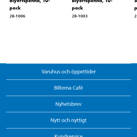
Blyertspenna, 10-
Blyertspenna, 10-
S
pack
pack
28-1006
28-1003
2
Varuhus och öppettider
Biltema Café
Nyhetsbrev
Nytt och nyttigt
Kundservice