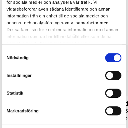
för sociala medier och analysera vår trafik. Vi
vidarebefordrar även sådana identifierare och annan
information från din enhet till de sociala medier och
Andra kunder köpte också
annons- och analysföretag som vi samarbetar med.
Dessa kan i sin tur kombinera informationen med annan
information som du har tillhandahållit eller som de har
samlat in när du har använt deras tjänster.
Samtyckesval
Nödvändig
Inställningar
Statistik
24
24
90
90
Blyertsstift 0,5 mm, 4
Blyertsstift 0,5 mm,
S
Marknadsföring
x 12 st.
4-pack
2
28-1008
28-0281