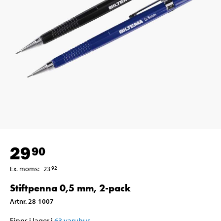
29
90
Ex. moms
:
23
92
Stiftpenna 0,5 mm, 2-pack
Artnr
.
28-1007
Finns i lager i
63
varuhus