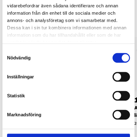
vidarebefordrar även sådana identifierare och annan
Andra kunder köpte också
information från din enhet till de sociala medier och
annons- och analysföretag som vi samarbetar med.
Dessa kan i sin tur kombinera informationen med annan
information som du har tillhandahållit eller som de har
samlat in när du har använt deras tjänster.
Samtyckesval
Nödvändig
Inställningar
Statistik
69
29
90
90
Kopieringspapper
Notisblock, 400 ark
A
Marknadsföring
A4, 500 ark
l
28-328
28-250
2