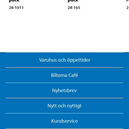
28-1011
28-165
2
Varuhus och öppettider
Biltema Café
Nyhetsbrev
Nytt och nyttigt
Kundservice