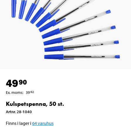
49
90
Ex. moms
:
39
92
Kulspetspenna, 50 st.
Artnr
.
28-1040
Finns i lager i
64
varuhus