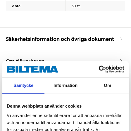
Antal
50 st.
Säkerhetsinformation och övriga dokument
Om tillverkaren
Samtycke
Information
Om
Köp & Hämta
Köp & Hämta i ditt varuhus inom 2 timmar! För mer information om
Denna webbplats använder cookies
tjänsten och våra villkor.
Vi använder enhetsidentifierare för att anpassa innehållet
LÄS MER
och annonserna till användarna, tillhandahålla funktioner
för sociala medier och analysera vår trafik. Vi