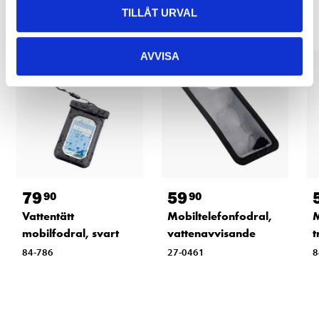
TILLÅT URVAL
AVVISA
79
59
90
90
Vattentätt
Mobiltelefonfodral,
M
mobilfodral, svart
vattenavvisande
t
84-786
27-0461
8