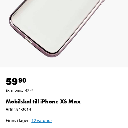
59
90
Ex. moms
:
47
92
Mobilskal till iPhone XS Max
Artnr
.
84-3014
Finns i lager i
12
varuhus