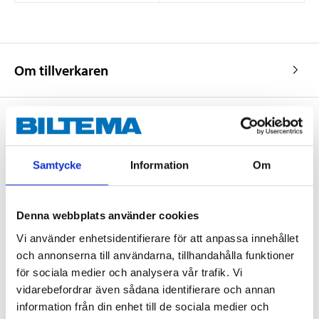
Om tillverkaren
Köp & Hämta
Samtycke
Information
Om
Köp & Hämta i ditt varuhus inom 2 timmar! För mer information om
tjänsten och våra villkor.
LÄS MER
Denna webbplats använder cookies
Vi använder enhetsidentifierare för att anpassa innehållet
och annonserna till användarna, tillhandahålla funktioner
Andra kunder köpte också
för sociala medier och analysera vår trafik. Vi
vidarebefordrar även sådana identifierare och annan
information från din enhet till de sociala medier och