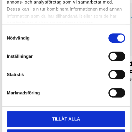
annons- och analysföretag som vi samarbetar med.
Dessa kan i sin tur kombinera informationen med annan
information som du har tillhandahållit eller som de har
samlat in när du har använt deras tjänster.
Samtyckesval
Nödvändig
Inställningar
39
39
90
90
Skärmskydd av glas,
Skärmskydd av glas,
C
Statistik
iPhone XS Max
iPhone X och XS
9
24-0164
24-0162
Marknadsföring
TILLÅT ALLA
Relaterade produkter