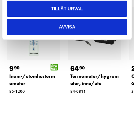
TILLÅT URVAL
AVVISA
9
64
90
90
Inom-/utomhusterm
Termometer/hygrom
C
ometer
eter, inne/ute
6
85-1200
84-0811
3