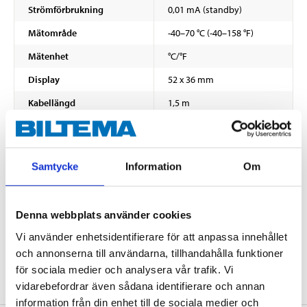
Strömförbrukning
0,01 mA (standby)
Mätområde
-40–70 °C (-40–158 °F)
Mätenhet
°C/°F
Display
52 x 36 mm
Kabellängd
1,5 m
Längd
72 mm
Bredd
55 mm
Samtycke
Information
Om
Höjd
13 mm
Vikt
52 g
Denna webbplats använder cookies
Batterityp
1 x CR2032 (medföljer)
Vi använder enhetsidentifierare för att anpassa innehållet
VISA ALLT
Material
ABS-plast
och annonserna till användarna, tillhandahålla funktioner
för sociala medier och analysera vår trafik. Vi
vidarebefordrar även sådana identifierare och annan
information från din enhet till de sociala medier och