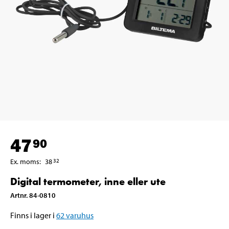
47
90
Ex. moms
:
38
32
Digital termometer, inne eller ute
Artnr
.
84-0810
Finns i lager i
62
varuhus