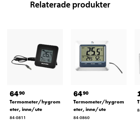
Relaterade produkter
64
64
90
90
Termometer/hygrom
Termometer/hygrom
T
eter, inne/ute
eter, inne/ute
8
84-0811
84-0860