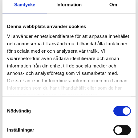
Lära gå vagn för de allra minsta
Samtycke
Information
Om
Med en lära-gå-vagn kan ditt barn öva på motoriken och
balansen som krävs för att lära sig att gå. Lära-gå-vagnen är
Denna webbplats använder cookies
stabil och ger ett säkert stöd. Hjulen är bromsbara och kan
Vi använder enhetsidentifierare för att anpassa innehållet
enkelt justeras så att vagnen inte rullar snabbare än vad
och annonserna till användarna, tillhandahålla funktioner
barnet klarar av.
för sociala medier och analysera vår trafik. Vi
Vagnens justerbara handtag gör också att vagnen kan
vidarebefordrar även sådana identifierare och annan
användas som lekvagn när ditt barn blir större. En perfekt
information från din enhet till de sociala medier och
leksak att ha hemma helt enkelt!
annons- och analysföretag som vi samarbetar med.
Dessa kan i sin tur kombinera informationen med annan
information som du har tillhandahållit eller som de har
samlat in när du har använt deras tjänster.
Samtyckesval
Nödvändig
Inställningar