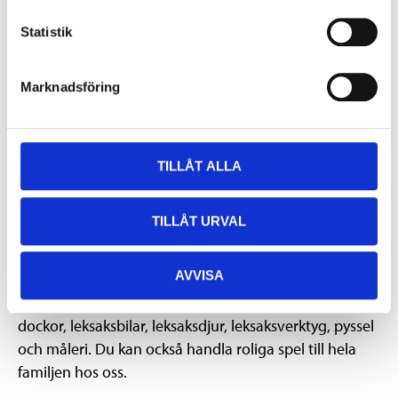
Statistik
269
:-
Lära-gå-vagn
Marknadsföring
84-1347
TILLÅT ALLA
TILLÅT URVAL
Inte bara leksaker i trä
AVVISA
Vi har givetvis inte bara träleksaker att erbjuda de
leksugna barnen. Vi har även ett brett utbud av
dockor, leksaksbilar, leksaksdjur, leksaksverktyg, pyssel
och måleri. Du kan också handla roliga spel till hela
familjen hos oss.