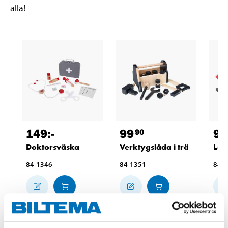
alla!
149
:-
99
99
90
Doktorsväska
Verktygslåda i trä
Leks
84-1346
84-1351
84-