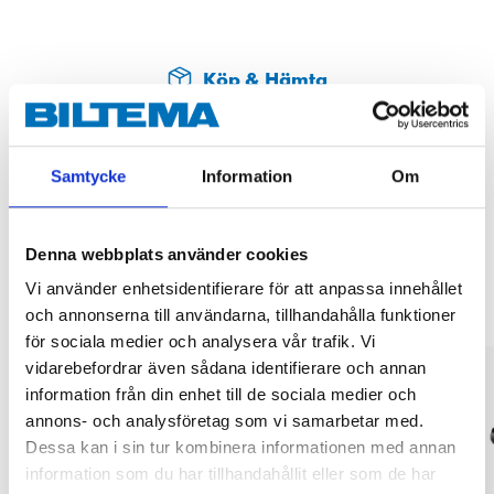
Köp & Hämta
Köp & Hämta i ditt varuhus inom 2 timmar! För mer information om
tjänsten och våra villkor.
LÄS MER
Samtycke
Information
Om
Andra kunder köpte också
Denna webbplats använder cookies
Vi använder enhetsidentifierare för att anpassa innehållet
och annonserna till användarna, tillhandahålla funktioner
för sociala medier och analysera vår trafik. Vi
vidarebefordrar även sådana identifierare och annan
information från din enhet till de sociala medier och
annons- och analysföretag som vi samarbetar med.
Dessa kan i sin tur kombinera informationen med annan
information som du har tillhandahållit eller som de har