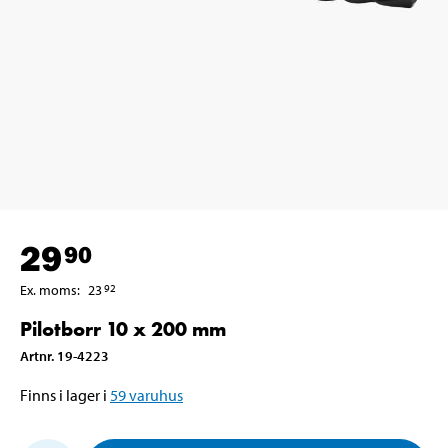
29
90
Ex. moms
:
23
92
Pilotborr 10 x 200 mm
Artnr
.
19-4223
Finns i lager i
59
varuhus