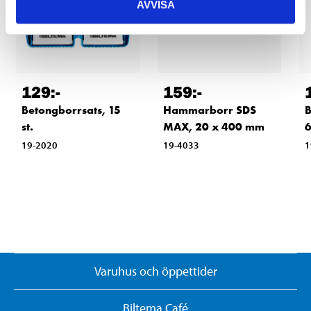
AVVISA
129
:-
159
:-
Betongborrsats, 15
Hammarborr SDS
B
st.
MAX, 20 x 400 mm
6
19-2020
19-4033
1
Varuhus och öppettider
Biltema Café