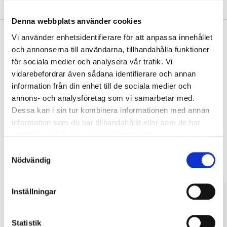
Om tillverkaren
Denna webbplats använder cookies
Vi använder enhetsidentifierare för att anpassa innehållet
och annonserna till användarna, tillhandahålla funktioner
Köp & Hämta
för sociala medier och analysera vår trafik. Vi
vidarebefordrar även sådana identifierare och annan
Köp & Hämta i ditt varuhus inom 2 timmar! För mer information om
tjänsten och våra villkor.
information från din enhet till de sociala medier och
annons- och analysföretag som vi samarbetar med.
LÄS MER
Dessa kan i sin tur kombinera informationen med annan
information som du har tillhandahållit eller som de har
samlat in när du har använt deras tjänster.
Andra kunder köpte också
Samtyckesval
Nödvändig
Inställningar
Statistik