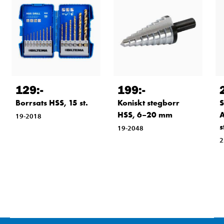
129
:-
199
:-
Borrsats HSS, 15 st.
Koniskt stegborr
S
HSS, 6–20 mm
A
19-2018
s
19-2048
2