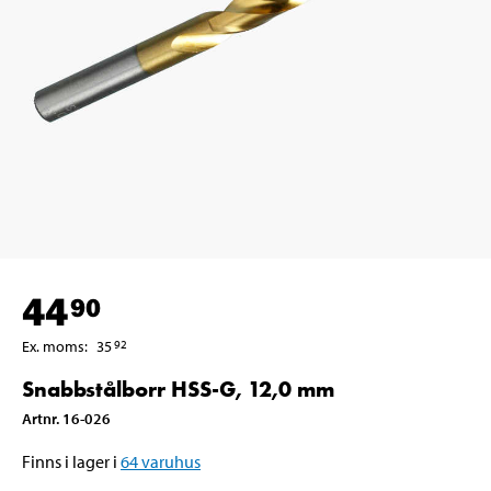
44
90
Ex. moms
:
35
92
Snabbstålborr HSS-G, 12,0 mm
Artnr
.
16-026
Finns i lager i
64
varuhus