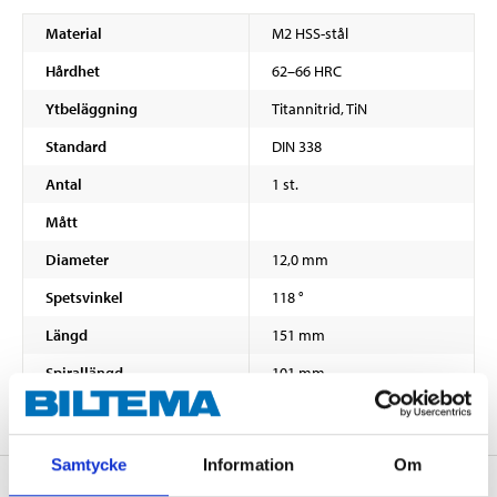
Material
M2 HSS-stål
Hårdhet
62–66 HRC
Ytbeläggning
Titannitrid, TiN
Standard
DIN 338
Antal
1 st.
Mått
Diameter
12,0 mm
Spetsvinkel
118 °
Längd
151 mm
Spirallängd
101 mm
Samtycke
Information
Om