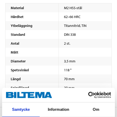
Material
M2 HSS-stål
Hårdhet
62–66 HRC
Ytbeläggning
Titannitrid, TiN
Standard
DIN 338
Antal
2 st.
Mått
Diameter
3,5 mm
Spetsvinkel
118 °
Längd
70 mm
Spirallängd
39 mm
Samtycke
Information
Om