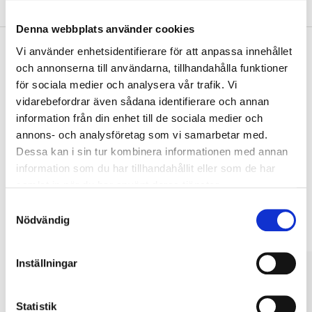
Om tillverkaren
Denna webbplats använder cookies
Vi använder enhetsidentifierare för att anpassa innehållet
och annonserna till användarna, tillhandahålla funktioner
Köp & Hämta
för sociala medier och analysera vår trafik. Vi
vidarebefordrar även sådana identifierare och annan
Köp & Hämta i ditt varuhus inom 2 timmar! För mer information om
tjänsten och våra villkor.
information från din enhet till de sociala medier och
annons- och analysföretag som vi samarbetar med.
LÄS MER
Dessa kan i sin tur kombinera informationen med annan
information som du har tillhandahållit eller som de har
samlat in när du har använt deras tjänster.
Andra kunder köpte också
Samtyckesval
Nödvändig
Inställningar
Statistik