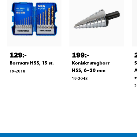
129
:-
199
:-
Borrsats HSS, 15 st.
Koniskt stegborr
S
HSS, 6–20 mm
A
19-2018
s
19-2048
2