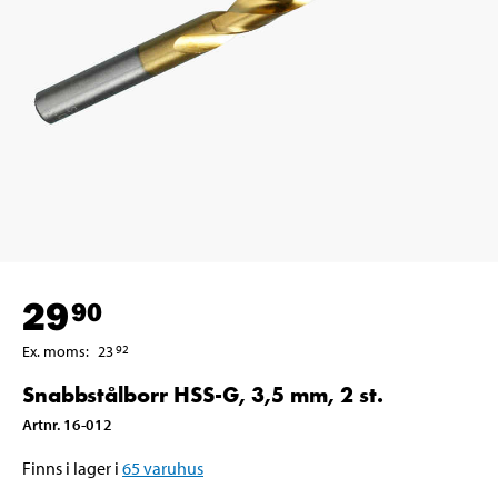
29
90
Ex. moms
:
23
92
Snabbstålborr HSS-G, 3,5 mm, 2 st.
Artnr
.
16-012
Finns i lager i
65
varuhus