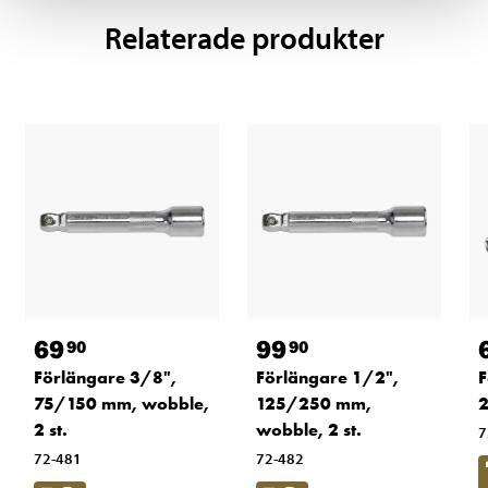
Relaterade produkter
69
99
90
90
Förlängare 3/8",
Förlängare 1/2",
F
75/150 mm, wobble,
125/250 mm,
2 st.
wobble, 2 st.
7
72-481
72-482