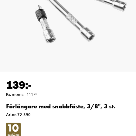
139
:-
Ex. moms
:
111
20
Förlängare med snabbfäste, 3/8", 3 st.
Artnr
.
72-390