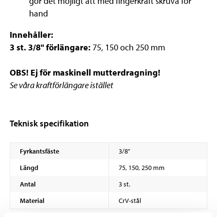
gör det möjligt att med fingerkraft skruva för
hand
Innehåller:
3 st. 3/8" förlängare:
75, 150 och 250 mm
OBS! Ej för maskinell mutterdragning!
Se våra kraftförlängare istället
Teknisk specifikation
Fyrkantsfäste
3/8"
Längd
75, 150, 250 mm
Antal
3 st.
Material
CrV-stål