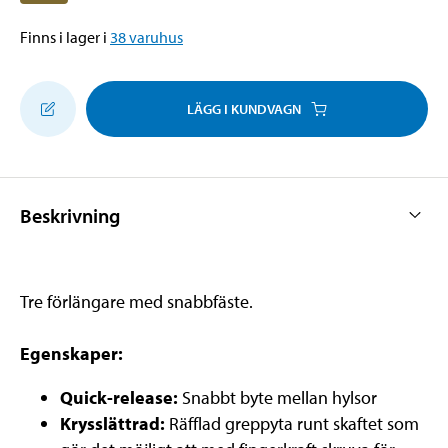
Finns i lager i
38
varuhus
LÄGG I KUNDVAGN
Beskrivning
Tre förlängare med snabbfäste.
Egenskaper:
Quick-release:
Snabbt byte mellan hylsor
Krysslättrad:
Räfflad greppyta runt skaftet som