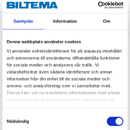
Samtycke
Information
Om
Om tillverkaren
Denna webbplats använder cookies
Vi använder enhetsidentifierare för att anpassa innehållet
Köp & Hämta
och annonserna till användarna, tillhandahålla funktioner
för sociala medier och analysera vår trafik. Vi
Köp & Hämta i ditt varuhus inom 2 timmar! För mer information om
tjänsten och våra villkor.
vidarebefordrar även sådana identifierare och annan
information från din enhet till de sociala medier och
LÄS MER
annons- och analysföretag som vi samarbetar med.
Dessa kan i sin tur kombinera informationen med annan
information som du har tillhandahållit eller som de har
Andra kunder köpte också
samlat in när du har använt deras tjänster.
Samtyckesval
Nödvändig