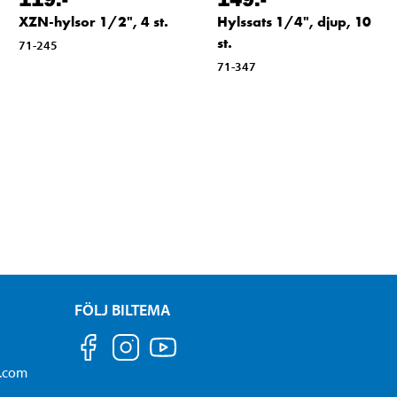
XZN-hylsor 1/2", 4 st.
Hylssats 1/4", djup, 10
st.
71-245
71-347
FÖLJ BILTEMA
a.com