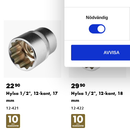
Samtyckesval
Nödvändig
AVVISA
22
29
90
90
Hylsa 1/2", 12-kant, 17
Hylsa 1/2", 12-kant, 18
mm
mm
12-421
12-422