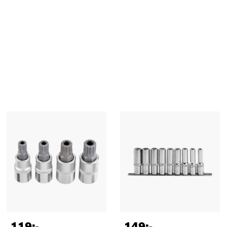
119
:-
149
:-