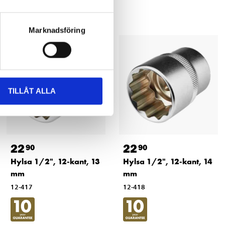
Marknadsföring
TILLÅT ALLA
22
22
90
90
Hylsa 1/2", 12-kant, 13
Hylsa 1/2", 12-kant, 14
mm
mm
12-417
12-418