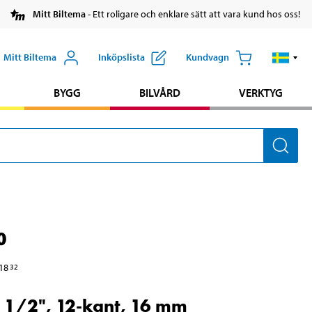
Mitt Biltema
- Ett roligare och enklare sätt att vara kund hos oss!
Mitt Biltema
Inköpslista
Kundvagn
BYGG
BILVÅRD
VERKTYG
0
18
32
 1/2", 12-kant, 16 mm