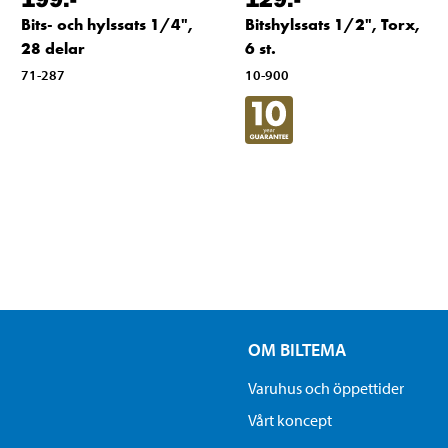
Bits- och hylssats 1/4",
Bitshylssats 1/2", Torx,
28 delar
6 st.
71-287
10-900
OM BILTEMA
Varuhus och öppettider
Vårt koncept