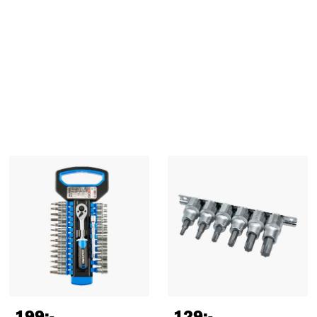
199
:-
129
:-