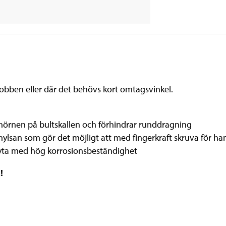
 jobben eller där det behövs kort omtagsvinkel.
hörnen på bultskallen och förhindrar runddragning
hylsan som gör det möjligt att med fingerkraft skruva för ha
ri yta med hög korrosionsbeständighet
g!