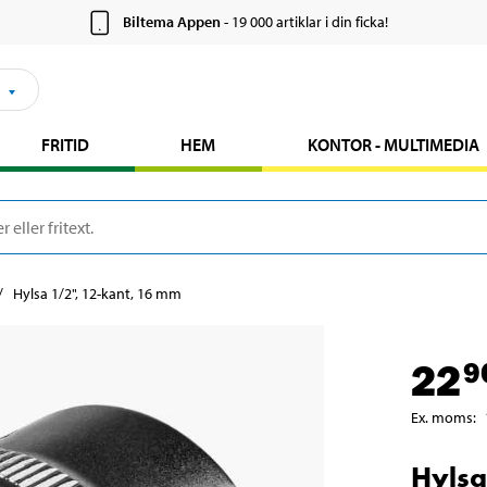
Biltema Appen
- 19 000 artiklar i din ficka!
FRITID
HEM
KONTOR - MULTIMEDIA
Hylsa 1/2", 12-kant, 16 mm
22
9
Ex. moms
:
Hylsa