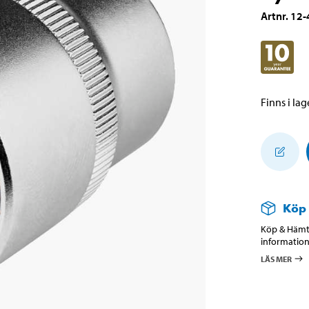
Artnr
.
12-
Finns i lage
Köp
Köp & Hämta
information
LÄS MER