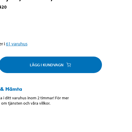
420
r i
61
varuhus
LÄGG I KUNDVAGN
 & Hämta
 i ditt varuhus inom 2 timmar! För mer
 om tjänsten och våra villkor.