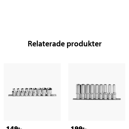
Relaterade produkter
149
:-
199
:-