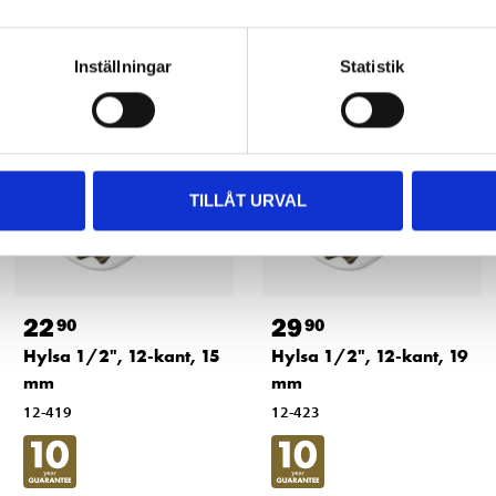
Andra kunder köpte också
Inställningar
Statistik
TILLÅT URVAL
22
29
90
90
Hylsa 1/2", 12-kant, 15
Hylsa 1/2", 12-kant, 19
mm
mm
12-419
12-423