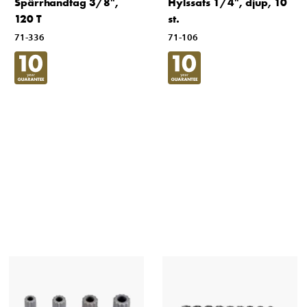
Spärrhandtag 3/8",
Hylssats 1/4", djup, 10
120 T
st.
71-336
71-106