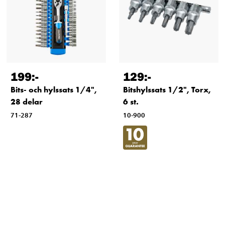
199
:-
129
:-
Bits- och hylssats 1/4",
Bitshylssats 1/2", Torx,
28 delar
6 st.
71-287
10-900