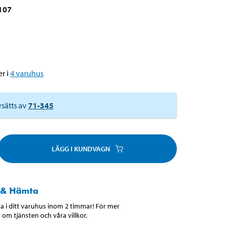
107
r i
4
varuhus
rsätts av
71-345
LÄGG I KUNDVAGN
 & Hämta
 i ditt varuhus inom 2 timmar! För mer
 om tjänsten och våra villkor.