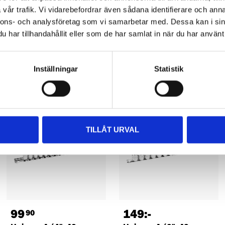
vår trafik. Vi vidarebefordrar även sådana identifierare och anna
nnons- och analysföretag som vi samarbetar med. Dessa kan i sin
har tillhandahållit eller som de har samlat in när du har använt 
Andra kunder köpte också
Inställningar
Statistik
TILLÅT URVAL
99
149
:-
90