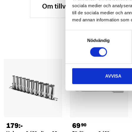
Om tillverkaren
sociala medier och analysera 
till de sociala medier och a
med annan information som du 
Samtyckesval
Nödvändig
AVVISA
179
:-
69
90