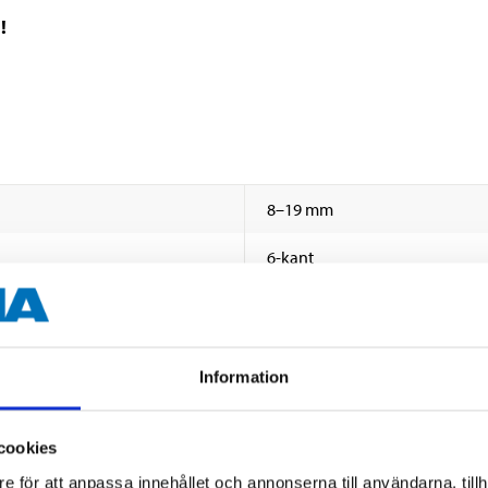
!
8–19 mm
6-kant
3/8"
CrV-stål
Information
Semi-matt krom
cookies
e för att anpassa innehållet och annonserna till användarna, tillh