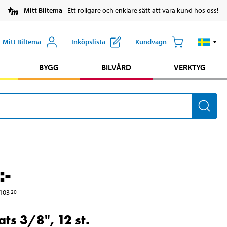
Mitt Biltema
- Ett roligare och enklare sätt att vara kund hos oss!
Mitt Biltema
Inköpslista
Kundvagn
BYGG
BILVÅRD
VERKTYG
:-
103
20
ats 3/8", 12 st.