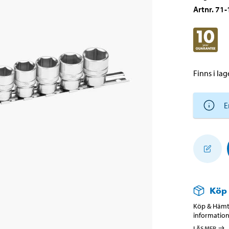
Artnr
.
71-
Finns i lage
E
Köp
Köp & Hämta
information
LÄS MER