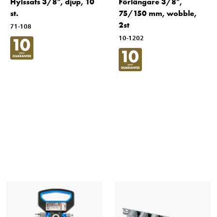
Hylssats 3/8", djup, 10
Förlängare 3/8",
st.
75/150 mm, wobble,
2st
71-108
10-1202