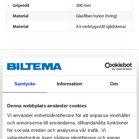
Gripvidd
300 mm
Material
Glasfiber/nylon (tving)
Material
A3-verktygsstål (glidskena)
Om tillverkaren
Samtycke
Information
Om
Köp & Hämta
Denna webbplats använder cookies
Köp & Hämta i ditt varuhus inom 2 timmar! För mer information om
tjänsten och våra villkor.
Vi använder enhetsidentifierare för att anpassa innehållet
LÄS MER
och annonserna till användarna, tillhandahålla funktioner
för sociala medier och analysera vår trafik. Vi
vidarebefordrar även sådana identifierare och annan