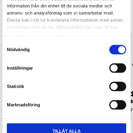
information från din enhet till de sociala medier och
Andra kunder köpte också
annons- och analysföretag som vi samarbetar med.
Dessa kan i sin tur kombinera informationen med annan
information som du har tillhandahållit eller som de har
samlat in när du har använt deras tjänster.
Samtyckesval
Nödvändig
Inställningar
Statistik
59
49
90
90
Snabbtving, 150 mm
Snabbtving, 100 mm
S
Marknadsföring
20-837
20-836
2
TILLÅT ALLA