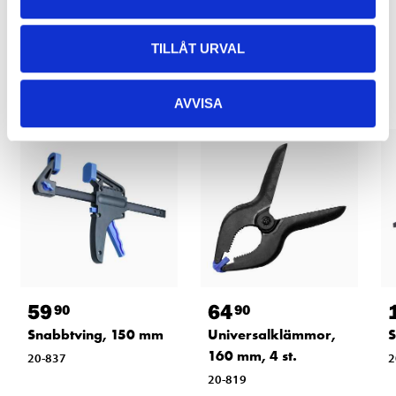
TILLÅT URVAL
Relaterade produkter
AVVISA
59
64
90
90
Snabbtving, 150 mm
Universalklämmor,
S
160 mm, 4 st.
20-837
2
20-819