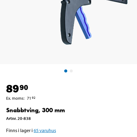
89
90
Ex. moms
:
71
92
Snabbtving, 300 mm
Artnr
.
20-838
Finns i lager i
65
varuhus