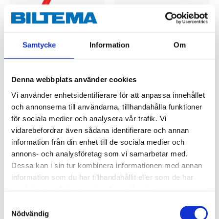
Samtycke
Information
Om
Denna webbplats använder cookies
129
:-
129
:-
Vi använder enhetsidentifierare för att anpassa innehållet
Vajerklippare
Multisax
och annonserna till användarna, tillhandahålla funktioner
12-183
71-5039
för sociala medier och analysera vår trafik. Vi
63
varuhus
65
varuhus
Finns i lager i
Finns i lager i
vidarebefordrar även sådana identifierare och annan
information från din enhet till de sociala medier och
annons- och analysföretag som vi samarbetar med.
Dessa kan i sin tur kombinera informationen med annan
information som du har tillhandahållit eller som de har
samlat in när du har använt deras tjänster.
Samtyckesval
Nödvändig