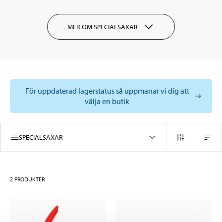
MER OM SPECIALSAXAR
För uppdaterad lagerstatus så uppmanar vi dig att
välja en butik
SPECIALSAXAR
2
PRODUKTER