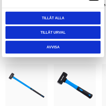
mm
glasfiber
1
19-2207
16-163
TILLÅT ALLA
TILLÅT URVAL
Relaterade produkter
AVVISA