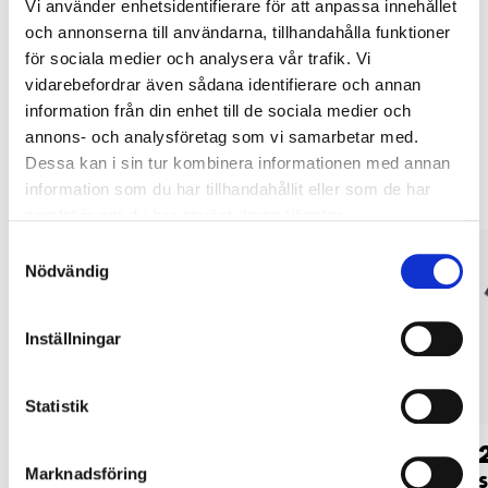
Vi använder enhetsidentifierare för att anpassa innehållet
tjänsten och våra villkor.
och annonserna till användarna, tillhandahålla funktioner
LÄS MER
för sociala medier och analysera vår trafik. Vi
vidarebefordrar även sådana identifierare och annan
information från din enhet till de sociala medier och
Andra kunder köpte också
annons- och analysföretag som vi samarbetar med.
Dessa kan i sin tur kombinera informationen med annan
information som du har tillhandahållit eller som de har
samlat in när du har använt deras tjänster.
Samtyckesval
Nödvändig
Inställningar
Statistik
94
99
90
90
Marknadsföring
Huggmejsel, flat, 300
Slägghammare,
S