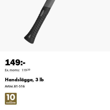
149
:-
Ex. moms
:
119
20
Handslägga, 3 lb
Artnr
.
81-516