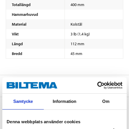
Totallängd
400 mm
Hammarhuvud
Material
Kolstål
Vikt
3 lb (1,4 kg)
Längd
112 mm
Bredd
45 mm
Om tillverkaren
Samtycke
Information
Om
Köp & Hämta
Denna webbplats använder cookies
Köp & Hämta i ditt varuhus inom 2 timmar! För mer information om