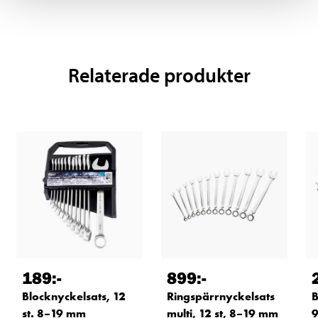
Relaterade produkter
189
:-
899
:-
Blocknyckelsats, 12
Ringspärrnyckelsats
B
st. 8–19 mm
multi, 12 st, 8–19 mm
9