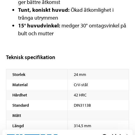
ger bättre åtkomst
Tunt, koniskt huvud:
Ökad åtkomlighet i
trånga utrymmen
15° huvudvinkel:
medger 30° omtagsvinkel på
bult och mutter
Teknisk specifikation
Storlek
24 mm
Material
CrV-stål
Hårdhet
42 HRC
Standard
DIN3113B
Mått
Längd
314,5 mm