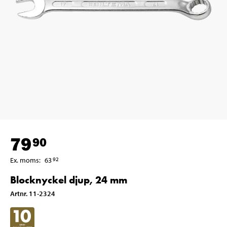
79
90
Ex. moms
:
63
92
Blocknyckel djup, 24 mm
Artnr
.
11-2324