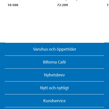
10-500
72-209
1
Varuhus och öppettider
Biltema Café
Nyhetsbrev
Nytt och nyttigt
Kundservice