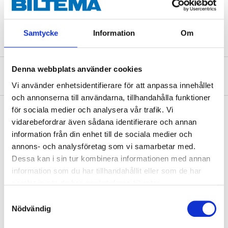
Bredd
49,5 mm
Tjocklek
12,8 mm
Samtycke
Information
Om
Denna webbplats använder cookies
Om tillverkaren
Vi använder enhetsidentifierare för att anpassa innehållet
och annonserna till användarna, tillhandahålla funktioner
för sociala medier och analysera vår trafik. Vi
vidarebefordrar även sådana identifierare och annan
information från din enhet till de sociala medier och
Köp & Hämta
annons- och analysföretag som vi samarbetar med.
Köp & Hämta i ditt varuhus inom 2 timmar! För mer information om
Dessa kan i sin tur kombinera informationen med annan
tjänsten och våra villkor.
information som du har tillhandahållit eller som de har
LÄS MER
samlat in när du har använt deras tjänster.
Samtyckesval
Nödvändig
Andra kunder köpte också