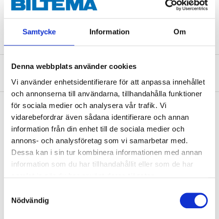
Bredd
15,5 mm
Tjocklek
5,3 mm
Samtycke
Information
Om
Denna webbplats använder cookies
Om tillverkaren
Vi använder enhetsidentifierare för att anpassa innehållet
och annonserna till användarna, tillhandahålla funktioner
för sociala medier och analysera vår trafik. Vi
vidarebefordrar även sådana identifierare och annan
information från din enhet till de sociala medier och
Köp & Hämta
annons- och analysföretag som vi samarbetar med.
Köp & Hämta i ditt varuhus inom 2 timmar! För mer information om
Dessa kan i sin tur kombinera informationen med annan
tjänsten och våra villkor.
information som du har tillhandahållit eller som de har
LÄS MER
samlat in när du har använt deras tjänster.
Samtyckesval
Nödvändig
Andra kunder köpte också