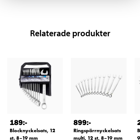
Relaterade produkter
189
:-
899
:-
Blocknyckelsats, 12
Ringspärrnyckelsats
B
st. 8–19 mm
multi, 12 st, 8–19 mm
9