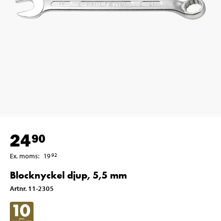
24
90
Ex. moms
:
19
92
Blocknyckel djup, 5,5 mm
Artnr
.
11-2305