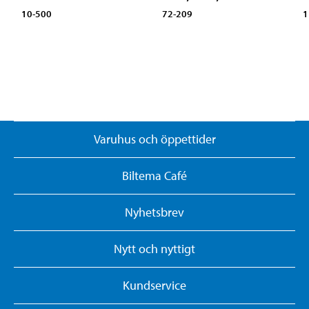
10-500
72-209
1
Varuhus och öppettider
Biltema Café
Nyhetsbrev
Nytt och nyttigt
Kundservice