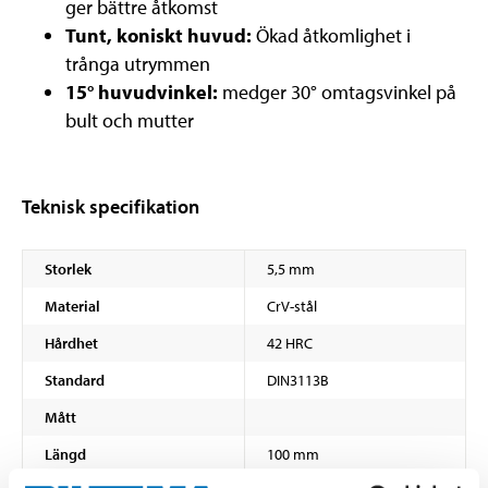
ger bättre åtkomst
Tunt, koniskt huvud:
Ökad åtkomlighet i
trånga utrymmen
15° huvudvinkel:
medger 30° omtagsvinkel på
bult och mutter
Teknisk specifikation
Storlek
5,5 mm
Material
CrV-stål
Hårdhet
42 HRC
Standard
DIN3113B
Mått
Längd
100 mm