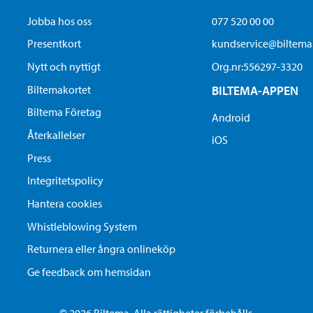
Jobba hos oss
077 520 00 00
Presentkort
kundservice@biltem
Nytt och nyttigt
Org.nr:556297-3320
Biltemakortet
BILTEMA-APPEN
Biltema Företag
Android
Återkallelser
iOS
Press
Integritetspolicy
Hantera cookies
Whistleblowing System
Returnera eller ångra onlineköp
Ge feedback om hemsidan
© 2026 Biltema. Alla rättigheter förbehålls.