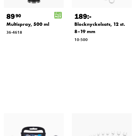
89
189
:-
90
Multispray, 500 ml
Blocknyckelsats, 12 st.
8–19 mm
36-4618
10-500