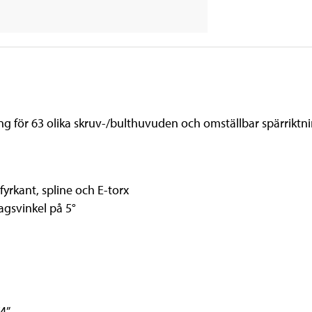
ng för 63 olika skruv-/bulthuvuden och omställbar spärriktni
yrkant, spline och E-torx
gsvinkel på 5°
/4”