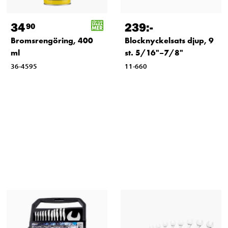
34
239
:-
90
Bromsrengöring, 400
Blocknyckelsats djup, 9
ml
st. 5/16"–7/8"
36-4595
11-660