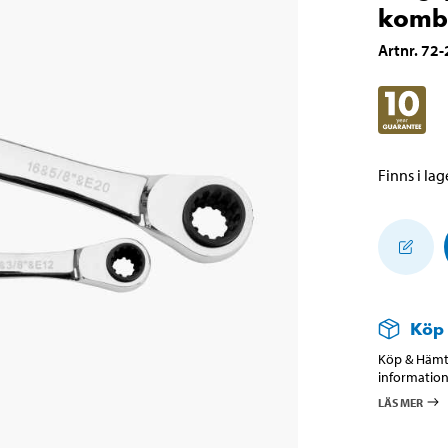
kombi
Artnr
.
72-
Finns i lage
Köp
Köp & Hämta
information
LÄS MER