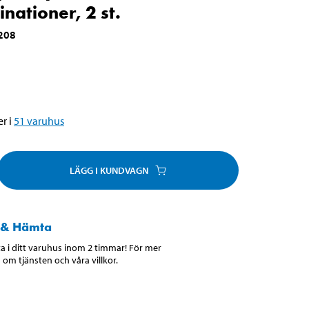
nationer, 2 st.
208
r i
51
varuhus
LÄGG I KUNDVAGN
 & Hämta
 i ditt varuhus inom 2 timmar! För mer
 om tjänsten och våra villkor.