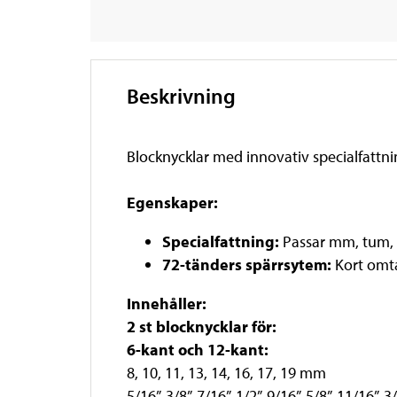
Beskrivning
Blocknycklar med innovativ specialfattni
Egenskaper:
Specialfattning:
Passar mm, tum, f
72-tänders spärrsytem:
Kort omta
Innehåller:
2 st blocknycklar för:
6-kant och 12-kant:
8, 10, 11, 13, 14, 16, 17, 19 mm
5/16”, 3/8”, 7/16”, 1/2”, 9/16”, 5/8”, 11/16”, 3