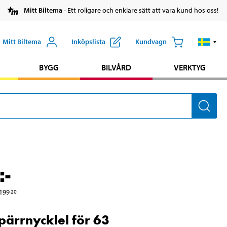
Mitt Biltema
- Ett roligare och enklare sätt att vara kund hos oss!
Mitt Biltema
Inköpslista
Kundvagn
BYGG
BILVÅRD
VERKTYG
:-
199
20
pärrnycklel för 63