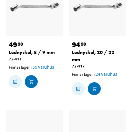
49
94
90
90
Lednyckel, 8 / 9 mm
Lednyckel, 20 / 22
72-411
mm
72-417
56
varuhus
Finns i lager i
24
varuhus
Finns i lager i