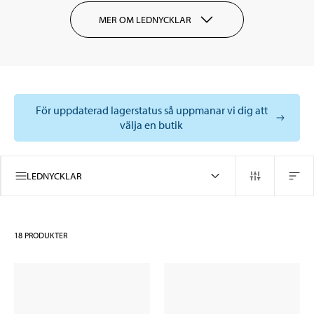
MER OM LEDNYCKLAR
För uppdaterad lagerstatus så uppmanar vi dig att
välja en butik
LEDNYCKLAR
18
PRODUKTER