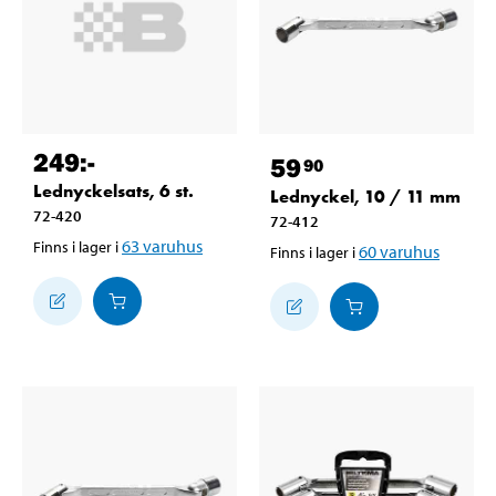
249
:-
59
90
Lednyckelsats, 6 st.
Lednyckel, 10 / 11 mm
72-420
72-412
63
varuhus
Finns i lager i
60
varuhus
Finns i lager i