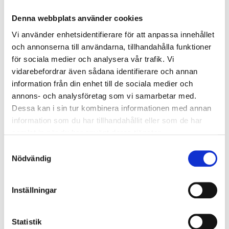
Denna webbplats använder cookies
Vi använder enhetsidentifierare för att anpassa innehållet
och annonserna till användarna, tillhandahålla funktioner
för sociala medier och analysera vår trafik. Vi
vidarebefordrar även sådana identifierare och annan
information från din enhet till de sociala medier och
annons- och analysföretag som vi samarbetar med.
199
:-
från
Dessa kan i sin tur kombinera informationen med annan
42
90
Lednyckelsats, tum, 4
information som du har tillhandahållit eller som de har
Lednyckel
st.
samlat in när du har använt deras tjänster.
11-265
63
varuhus
Finns i lager i
Samtyckesval
16
varuhus
Finns i lager i
Nödvändig
VISA ARTIKLAR
Inställningar
Statistik