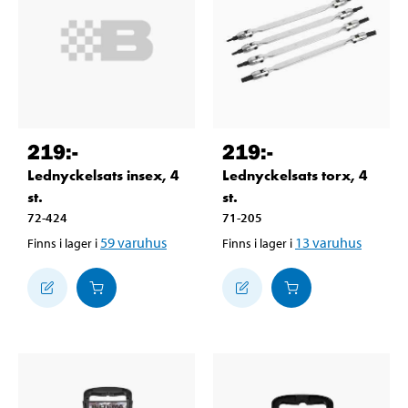
219
:-
219
:-
Lednyckelsats insex, 4
Lednyckelsats torx, 4
st.
st.
72-424
71-205
59
varuhus
13
varuhus
Finns i lager i
Finns i lager i