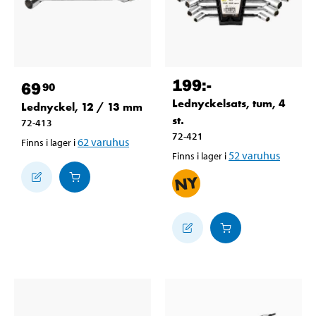
199
:-
69
90
Lednyckelsats, tum, 4
Lednyckel, 12 / 13 mm
st.
72-413
72-421
62
varuhus
Finns i lager i
52
varuhus
Finns i lager i