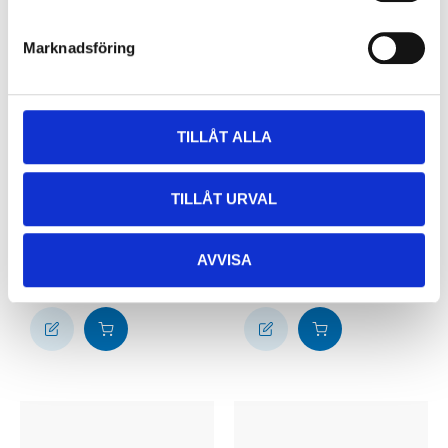
Marknadsföring
TILLÅT ALLA
79
69
TILLÅT URVAL
90
90
Lednyckel, 16 / 17 mm
Lednyckel, 14 / 15 mm
72-415
72-414
AVVISA
57
varuhus
61
varuhus
Finns i lager i
Finns i lager i