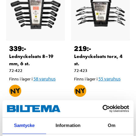
339
:-
219
:-
Lednyckelsats 8–19
Lednyckelsats torx, 4
mm, 6 st.
st.
72-422
72-423
58
varuhus
55
varuhus
Finns i lager i
Finns i lager i
Samtycke
Information
Om