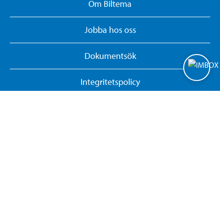
Om Biltema
Jobba hos oss
Dokumentsök
Integritetspolicy
Hantera cookies
Whistleblowing System
Ge feedback om hemsidan
Returnera eller ångra onlineköp