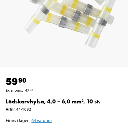
59
90
Ex. moms
:
47
92
Lödskarvhylsa, 4,0 – 6,0 mm², 10 st.
Artnr
.
44-1082
Finns i lager i
64
varuhus