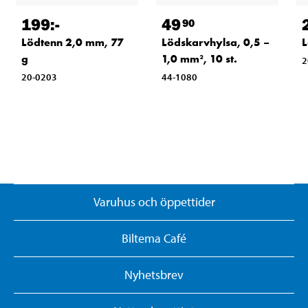
199
:-
49
90
Lödtenn 2,0 mm, 77
Lödskarvhylsa, 0,5 –
L
g
1,0 mm², 10 st.
2
20-0203
44-1080
Varuhus och öppettider
Biltema Café
Nyhetsbrev