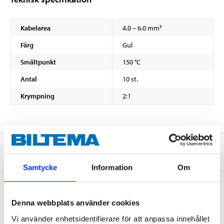
Kabelarea
4.0 – 6.0 mm²
Färg
Gul
Smältpunkt
150 °C
Antal
10 st.
Krympning
2:1
Om tillverkaren
Samtycke
Information
Om
Denna webbplats använder cookies
Köp & Hämta
Vi använder enhetsidentifierare för att anpassa innehållet