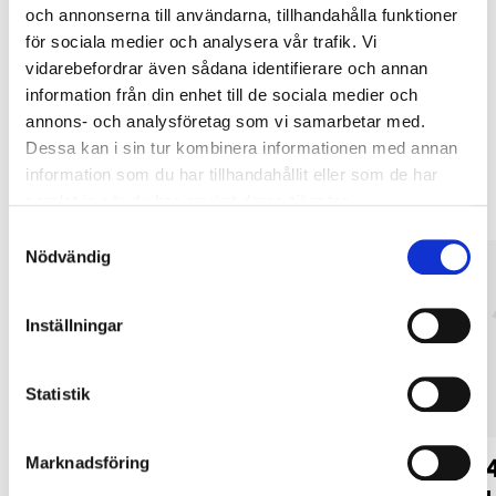
Köp & Hämta i ditt varuhus inom 2 timmar! För mer information om
och annonserna till användarna, tillhandahålla funktioner
tjänsten och våra villkor.
för sociala medier och analysera vår trafik. Vi
LÄS MER
vidarebefordrar även sådana identifierare och annan
information från din enhet till de sociala medier och
annons- och analysföretag som vi samarbetar med.
Andra kunder köpte också
Dessa kan i sin tur kombinera informationen med annan
information som du har tillhandahållit eller som de har
samlat in när du har använt deras tjänster.
Samtyckesval
Nödvändig
Inställningar
Statistik
49
49
Marknadsföring
90
90