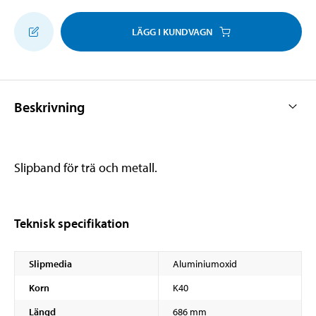
LÄGG I KUNDVAGN
Beskrivning
Slipband för trä och metall.
Teknisk specifikation
Slipmedia
Aluminiumoxid
Korn
K40
Längd
686 mm