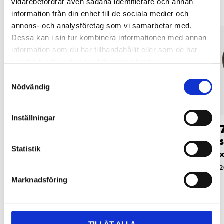
vidarebefordrar även sådana identifierare och annan
information från din enhet till de sociala medier och
annons- och analysföretag som vi samarbetar med.
Dessa kan i sin tur kombinera informationen med annan
information som du har tillhandahållit eller som de har
samlat in när du har använt deras tjänster.
Samtyckesval
Nödvändig
Inställningar
79
599
:-
90
Slipband K120, 686 x
Bänk- och
S
Statistik
50, 5 st.
bandslipmaskin
x
150686SP
20-9331
2
18-532
Marknadsföring