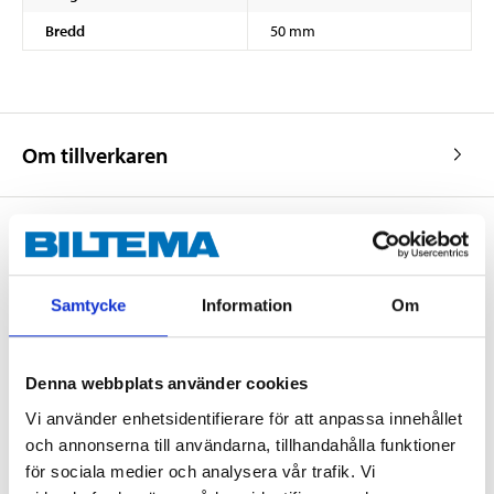
Bredd
50 mm
Om tillverkaren
Köp & Hämta
Samtycke
Information
Om
Köp & Hämta i ditt varuhus inom 2 timmar! För mer information om
tjänsten och våra villkor.
LÄS MER
Denna webbplats använder cookies
Vi använder enhetsidentifierare för att anpassa innehållet
och annonserna till användarna, tillhandahålla funktioner
Andra kunder köpte också
för sociala medier och analysera vår trafik. Vi