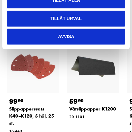
TILLÅT ALLA
Relaterade produkter
TILLÅT URVAL
AVVISA
99
59
90
90
S
Slippapperssats
Våtslippapper K1200
K
K40–K120, 5 hål, 25
20-1101
s
st.
2
16-449