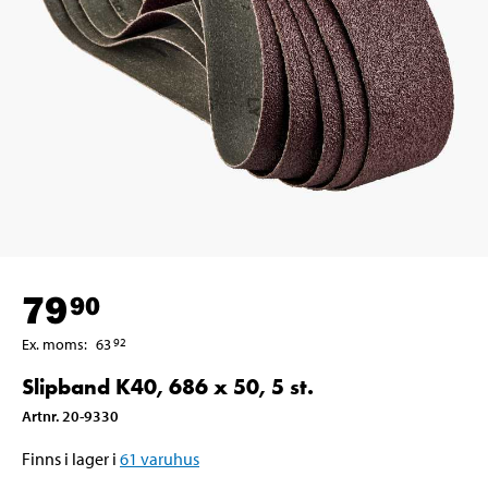
79
90
Ex. moms
:
63
92
Slipband K40, 686 x 50, 5 st.
Artnr
.
20-9330
Finns i lager i
61
varuhus