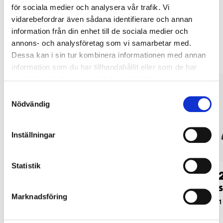
för sociala medier och analysera vår trafik. Vi
vidarebefordrar även sådana identifierare och annan
Andra kunder köpte också
information från din enhet till de sociala medier och
annons- och analysföretag som vi samarbetar med.
Dessa kan i sin tur kombinera informationen med annan
information som du har tillhandahållit eller som de har
samlat in när du har använt deras tjänster.
Samtyckesval
Nödvändig
Inställningar
Statistik
49
49
90
90
Slippapper K240, 6
Slippapper K80, 6
S
Marknadsföring
hål, 10 st.
hål, 10 st.
1
20-9322
20-9320