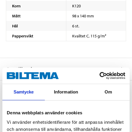
Korn
K120
Mått
98 x 140 mm
Hål
6 st.
Pappersvikt
Kvalitet C, 115 g/m²
Om tillverkaren
Samtycke
Information
Om
Köp & Hämta
Köp & Hämta i ditt varuhus inom 2 timmar! För mer information om
Denna webbplats använder cookies
tjänsten och våra villkor.
Vi använder enhetsidentifierare för att anpassa innehållet
LÄS MER
och annonserna till användarna, tillhandahålla funktioner