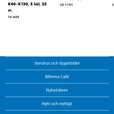
K40–K120, 5 hål, 25
20-1101
2
st.
16-449
Varuhus och öppettider
Biltema Café
Nyhetsbrev
Nytt och nyttigt