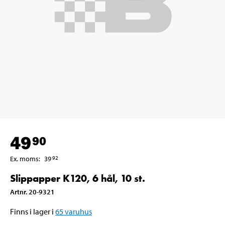
49
90
Ex. moms
:
39
92
Slippapper K120, 6 hål, 10 st.
Artnr
.
20-9321
Finns i lager i
65
varuhus