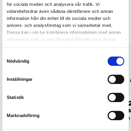
för sociala medier och analysera vår trafik. Vi
vidarebefordrar även sådana identifierare och annan
Andra kunder köpte också
information från din enhet till de sociala medier och
annons- och analysföretag som vi samarbetar med.
Dessa kan i sin tur kombinera informationen med annan
information som du har tillhandahållit eller som de har
samlat in när du har använt deras tjänster.
Samtyckesval
Nödvändig
Inställningar
Statistik
49
49
90
90
Slippapper K120, 6
Slippapper K240, 6
S
Marknadsföring
hål, 10 st.
hål, 10 st.
1
20-9321
20-9322