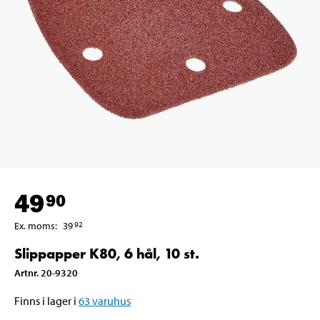
49
90
Ex. moms
:
39
92
Slippapper K80, 6 hål, 10 st.
Artnr
.
20-9320
Finns i lager i
63
varuhus