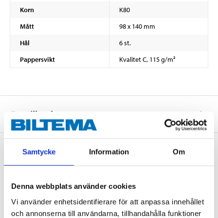
Korn
K80
Mått
98 x 140 mm
Hål
6 st.
Pappersvikt
Kvalitet C, 115 g/m²
Om tillverkaren
Samtycke
Information
Om
Köp & Hämta
Köp & Hämta i ditt varuhus inom 2 timmar! För mer information om
Denna webbplats använder cookies
tjänsten och våra villkor.
Vi använder enhetsidentifierare för att anpassa innehållet
LÄS MER
och annonserna till användarna, tillhandahålla funktioner