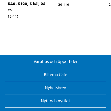
K40–K120, 5 hål, 25
20-1101
2
st.
16-449
Varuhus och öppettider
Biltema Café
Nyhetsbrev
Nytt och nyttigt