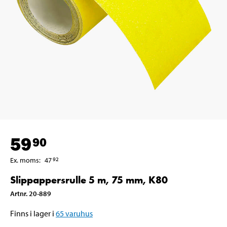
59
90
Ex. moms
:
47
92
Slippappersrulle 5 m, 75 mm, K80
Artnr
.
20-889
Finns i lager i
65
varuhus