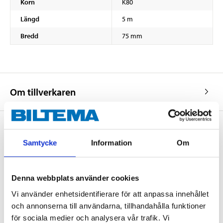
Korn
K80
Längd
5 m
Bredd
75 mm
Om tillverkaren
Samtycke
Information
Om
Köp & Hämta
Köp & Hämta i ditt varuhus inom 2 timmar! För mer information om
tjänsten och våra villkor.
Denna webbplats använder cookies
LÄS MER
Vi använder enhetsidentifierare för att anpassa innehållet
och annonserna till användarna, tillhandahålla funktioner
för sociala medier och analysera vår trafik. Vi