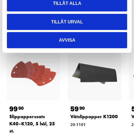
TILLÅT ALLA
Relaterade produkter
TILLÅT URVAL
AVVISA
99
59
90
90
Slippapperssats
Våtslippapper K1200
V
K40–K120, 5 hål, 25
20-1101
2
st.