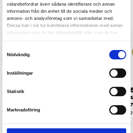
Andra kunder köpte också
vidarebefordrar även sådana identifierare och annan
information från din enhet till de sociala medier och
annons- och analysföretag som vi samarbetar med.
Dessa kan i sin tur kombinera informationen med annan
information som du har tillhandahållit eller som de har
samlat in när du har använt deras tjänster.
Samtyckesval
Nödvändig
Inställningar
59
59
90
90
Statistik
Slippappersrulle 5 m,
Slippappersrulle 5 m,
S
75 mm, K120
75 mm, K180
Marknadsföring
20-890
20-891
2