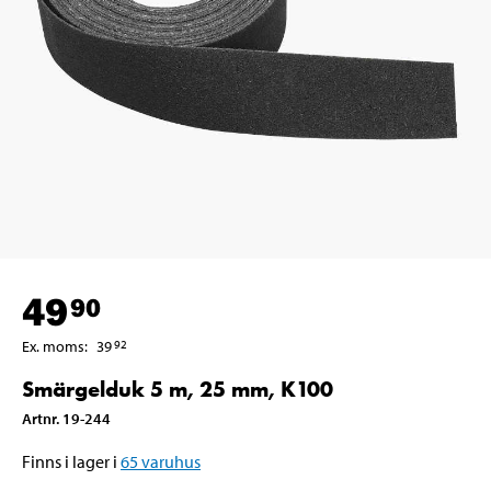
49
90
Ex. moms
:
39
92
Smärgelduk 5 m, 25 mm, K100
Artnr
.
19-244
Finns i lager i
65
varuhus