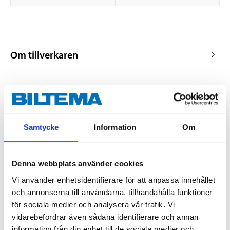
Om tillverkaren
Köp & Hämta
Samtycke
Information
Om
Köp & Hämta i ditt varuhus inom 2 timmar! För mer information om
tjänsten och våra villkor.
LÄS MER
Denna webbplats använder cookies
Vi använder enhetsidentifierare för att anpassa innehållet
och annonserna till användarna, tillhandahålla funktioner
Andra kunder köpte också
för sociala medier och analysera vår trafik. Vi
vidarebefordrar även sådana identifierare och annan
information från din enhet till de sociala medier och