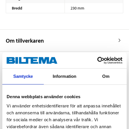
Bredd
230 mm
Om tillverkaren
Köp & Hämta
Samtycke
Information
Om
Köp & Hämta i ditt varuhus inom 2 timmar! För mer information om
tjänsten och våra villkor.
LÄS MER
Denna webbplats använder cookies
Vi använder enhetsidentifierare för att anpassa innehållet
och annonserna till användarna, tillhandahålla funktioner
Andra kunder köpte också
för sociala medier och analysera vår trafik. Vi
vidarebefordrar även sådana identifierare och annan