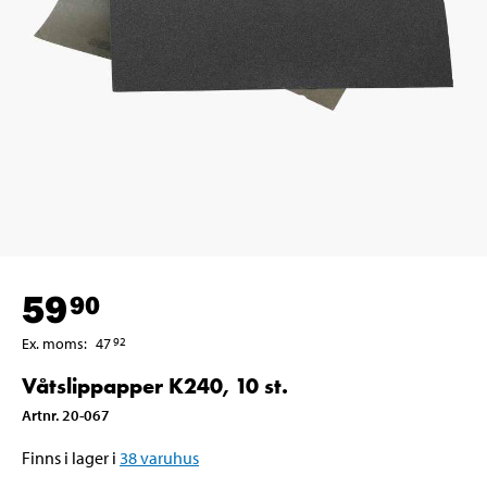
59
90
Ex. moms
:
47
92
Våtslippapper K240, 10 st.
Artnr
.
20-067
Finns i lager i
38
varuhus