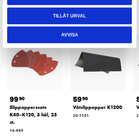
Relaterade produkter
TILLÅT URVAL
AVVISA
99
59
90
90
Slippapperssats
Våtslippapper K1200
V
K40–K120, 5 hål, 25
20-1101
2
st.
16-449