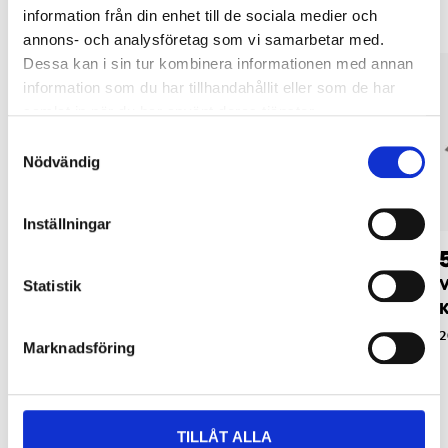
information från din enhet till de sociala medier och
annons- och analysföretag som vi samarbetar med.
Dessa kan i sin tur kombinera informationen med annan
information som du har tillhandahållit eller som de har
samlat in när du har använt deras tjänster.
Samtyckesval
Nödvändig
Inställningar
59
59
90
90
Våtslippapper K400,
Våtslippapper K800,
V
Statistik
10 st.
10 st.
K
20-066
20-065
2
Marknadsföring
TILLÅT ALLA