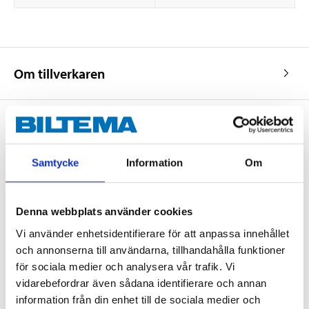
Om tillverkaren
Köp & Hämta
Samtycke
Information
Om
Köp & Hämta i ditt varuhus inom 2 timmar! För mer information om
tjänsten och våra villkor.
LÄS MER
Denna webbplats använder cookies
Vi använder enhetsidentifierare för att anpassa innehållet
och annonserna till användarna, tillhandahålla funktioner
Andra kunder köpte också
för sociala medier och analysera vår trafik. Vi
vidarebefordrar även sådana identifierare och annan
information från din enhet till de sociala medier och