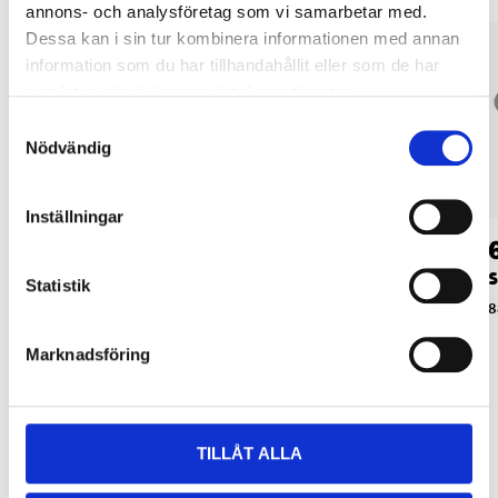
annons- och analysföretag som vi samarbetar med.
Dessa kan i sin tur kombinera informationen med annan
information som du har tillhandahållit eller som de har
samlat in när du har använt deras tjänster.
Samtyckesval
Nödvändig
Inställningar
36
44
90
90
Kasthake 100 mm, 2
Fönsterlås, 2 st.
S
Statistik
st.
89-849
8
89-835
Marknadsföring
TILLÅT ALLA
Relaterade produkter