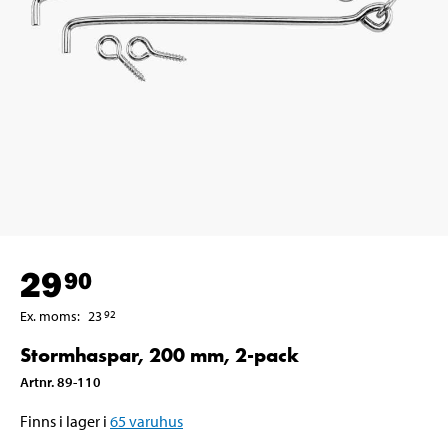
29
90
Ex. moms
:
23
92
Stormhaspar, 200 mm, 2-pack
Artnr
.
89-110
Finns i lager i
65
varuhus