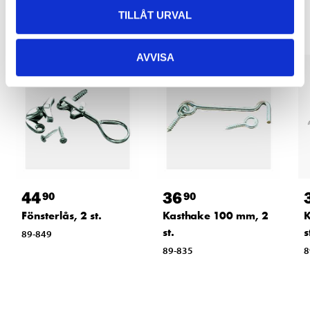
TILLÅT URVAL
AVVISA
44
36
90
90
Fönsterlås, 2 st.
Kasthake 100 mm, 2
K
st.
s
89-849
89-835
8