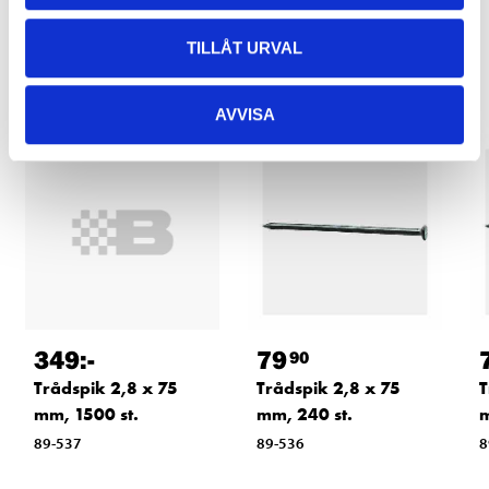
Relaterade produkter
TILLÅT URVAL
AVVISA
349
:-
79
90
Trådspik 2,8 x 75
Trådspik 2,8 x 75
T
mm, 1500 st.
mm, 240 st.
m
89-537
89-536
8