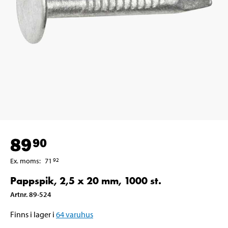
89
90
Ex. moms
:
71
92
Pappspik, 2,5 x 20 mm, 1000 st.
Artnr
.
89-524
Finns i lager i
64
varuhus