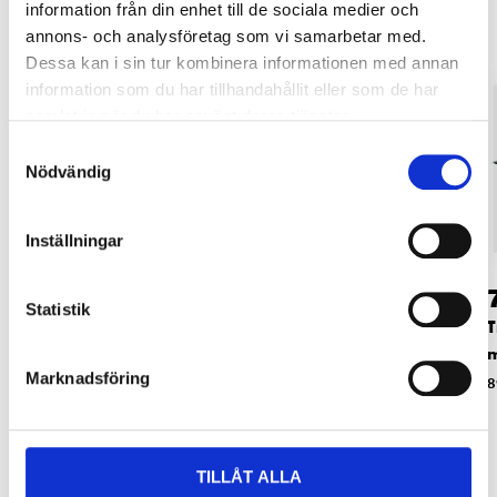
information från din enhet till de sociala medier och
annons- och analysföretag som vi samarbetar med.
Dessa kan i sin tur kombinera informationen med annan
information som du har tillhandahållit eller som de har
samlat in när du har använt deras tjänster.
Samtyckesval
Nödvändig
Inställningar
99
159
:-
90
Statistik
Klisterasfalt, 1 liter
Takavvattning,
T
fotplåt 2 m
m
36-0021
Marknadsföring
81-117
8
TILLÅT ALLA