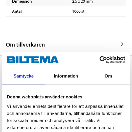
Dimension
2,5 x 20 mm
Antal
1000 st.
Om tillverkaren
Samtycke
Information
Om
Köp & Hämta
Köp & Hämta i ditt varuhus inom 2 timmar! För mer information om
tjänsten och våra villkor.
Denna webbplats använder cookies
LÄS MER
Vi använder enhetsidentifierare för att anpassa innehållet
och annonserna till användarna, tillhandahålla funktioner
för sociala medier och analysera vår trafik. Vi
Andra kunder köpte också
vidarebefordrar även sådana identifierare och annan