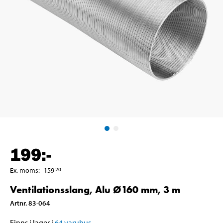
199
:-
Ex. moms
:
159
20
Ventilationsslang, Alu Ø160 mm, 3 m
Artnr
.
83-064
Finns i lager i
64
varuhus