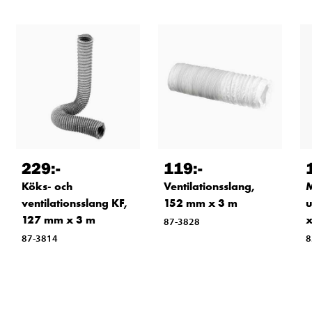
229
:-
119
:-
Köks- och
Ventilationsslang,
M
ventilationsslang KF,
152 mm x 3 m
u
127 mm x 3 m
x
87-3828
87-3814
8