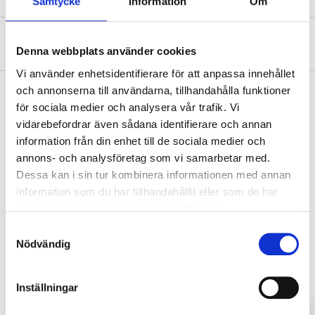
Samtycke
Information
Om
Om tillverkaren
Denna webbplats använder cookies
Vi använder enhetsidentifierare för att anpassa innehållet
och annonserna till användarna, tillhandahålla funktioner
för sociala medier och analysera vår trafik. Vi
vidarebefordrar även sådana identifierare och annan
Köp & Hämta
information från din enhet till de sociala medier och
Köp & Hämta i ditt varuhus inom 2 timmar! För mer information om
annons- och analysföretag som vi samarbetar med.
tjänsten och våra villkor.
Dessa kan i sin tur kombinera informationen med annan
LÄS MER
information som du har tillhandahållit eller som de har
samlat in när du har använt deras tjänster.
Samtyckesval
Andra kunder köpte också
Nödvändig
Inställningar