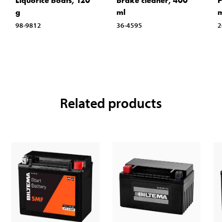
Liquorice boats, 120
Brake cleaner, 400
P
g
ml
m
98-9812
36-4595
2
Related products