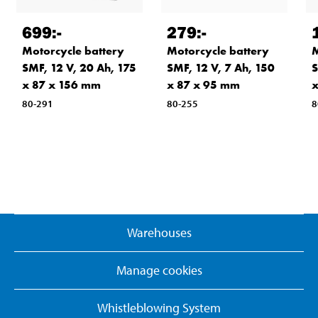
699
:-
279
:-
Motorcycle battery
Motorcycle battery
M
SMF, 12 V, 20 Ah, 175
SMF, 12 V, 7 Ah, 150
S
x 87 x 156 mm
x 87 x 95 mm
x
80-291
80-255
8
Warehouses
Manage cookies
Whistleblowing System