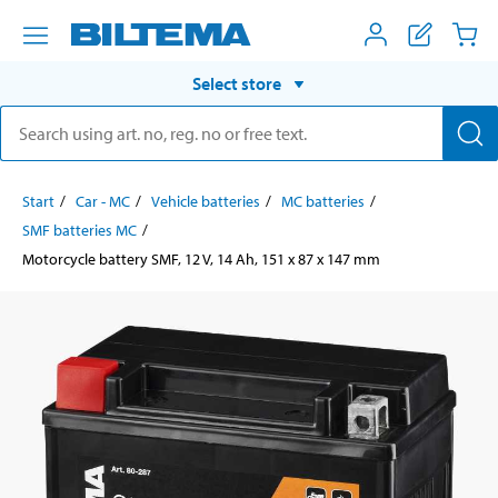
Select store
Start
Car - MC
Vehicle batteries
MC batteries
SMF batteries MC
Motorcycle battery SMF, 12 V, 14 Ah, 151 x 87 x 147 mm