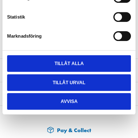
Width
87 mm
Height
147 mm
Statistik
Weight
4,5 kg
Corresponds to YUASA No
YTX14-BS
Marknadsföring
TILLÅT ALLA
Safety instructions and other information
TILLÅT URVAL
About the manufacturer
AVVISA
Pay & Collect