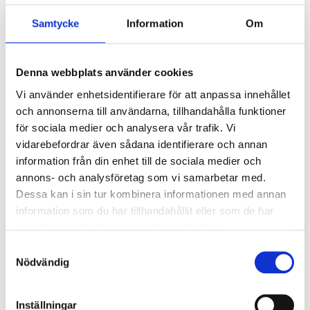
Integrated flame guard.
Samtycke
Information
Om
Reinforced polypropylene casing.
Denna webbplats använder cookies
NOTE! Max. 45° mounting /slope angle.
Vi använder enhetsidentifierare för att anpassa innehållet
och annonserna till användarna, tillhandahålla funktioner
för sociala medier och analysera vår trafik. Vi
Technical specifications
vidarebefordrar även sådana identifierare och annan
information från din enhet till de sociala medier och
annons- och analysföretag som vi samarbetar med.
Voltage
12 V DC
Dessa kan i sin tur kombinera informationen med annan
Capacity
14 Ah
information som du har tillhandahållit eller som de har
CCA EN
200
samlat in när du har använt deras tjänster.
Samtyckesval
Pole placement
1
Nödvändig
Pole type
A
Length
151 mm
Inställningar