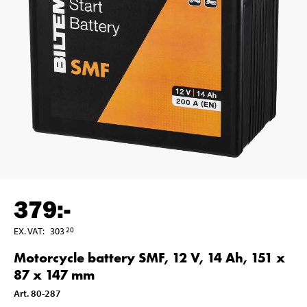
379
:-
EX. VAT
:
303
20
Motorcycle battery SMF, 12 V, 14 Ah, 151 x
87 x 147 mm
Art
.
80-287