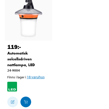
119
:-
Automatisk
solcellsdriven
nattlampa, LED
24-9004
18
varuhus
Finns i lager i