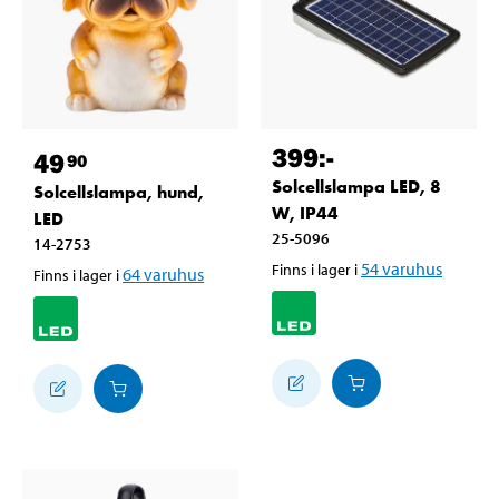
399
:-
49
90
Solcellslampa LED, 8
Solcellslampa, hund,
W, IP44
LED
25-5096
14-2753
54
varuhus
Finns i lager i
64
varuhus
Finns i lager i