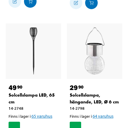
49
29
90
90
Solcellslampa LED, 65
Solcellslampa,
cm
hängande, LED, Ø 6 cm
14-2748
14-2798
65
varuhus
64
varuhus
Finns i lager i
Finns i lager i