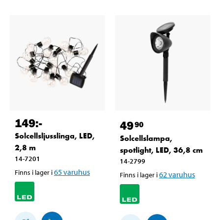
149
:-
49
90
Solcellsljusslinga, LED,
Solcellslampa,
2,8 m
spotlight, LED, 36,8 cm
14-7201
14-2799
65
varuhus
Finns i lager i
62
varuhus
Finns i lager i