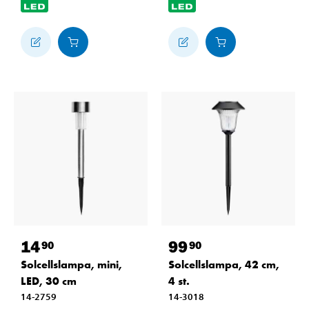
14
99
90
90
Solcellslampa, mini,
Solcellslampa, 42 cm,
LED, 30 cm
4 st.
14-2759
14-3018