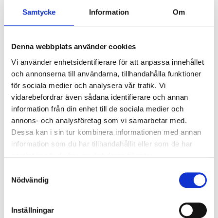
rörelsesensor, LED,
cm
Samtycke
Information
Om
100 lm
14-3017
14-2757
64
varuhus
Finns i lager i
65
varuhus
Finns i lager i
Denna webbplats använder cookies
Vi använder enhetsidentifierare för att anpassa innehållet
och annonserna till användarna, tillhandahålla funktioner
för sociala medier och analysera vår trafik. Vi
vidarebefordrar även sådana identifierare och annan
information från din enhet till de sociala medier och
annons- och analysföretag som vi samarbetar med.
Dessa kan i sin tur kombinera informationen med annan
information som du har tillhandahållit eller som de har
samlat in när du har använt deras tjänster.
Samtyckesval
Nödvändig
Inställningar