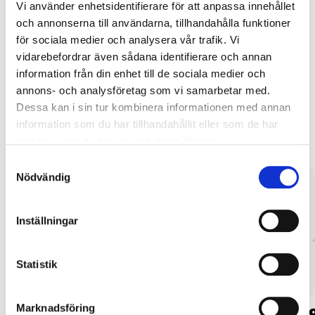
Vi använder enhetsidentifierare för att anpassa innehållet
Köp & Hämta i ditt varuhus inom 2 timmar! För mer information om
och annonserna till användarna, tillhandahålla funktioner
tjänsten och våra villkor.
för sociala medier och analysera vår trafik. Vi
LÄS MER
vidarebefordrar även sådana identifierare och annan
information från din enhet till de sociala medier och
annons- och analysföretag som vi samarbetar med.
Andra kunder köpte också
Dessa kan i sin tur kombinera informationen med annan
information som du har tillhandahållit eller som de har
samlat in när du har använt deras tjänster.
Samtyckesval
Nödvändig
Inställningar
Statistik
Marknadsföring
74
149
:-
90