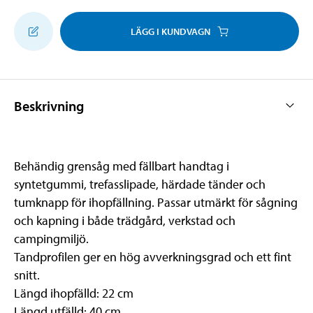
LÄGG I KUNDVAGN
Beskrivning
Behändig grensåg med fällbart handtag i
syntetgummi, trefasslipade, härdade tänder och
tumknapp för ihopfällning. Passar utmärkt för sågning
och kapning i både trädgård, verkstad och
campingmiljö.
Tandprofilen ger en hög avverkningsgrad och ett fint
snitt.
Längd ihopfälld: 22 cm
Längd utfälld: 40 cm