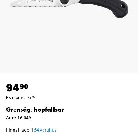
94
90
Ex. moms
:
75
92
Grensåg, hopfällbar
Artnr
.
16-049
Finns i lager i
64
varuhus