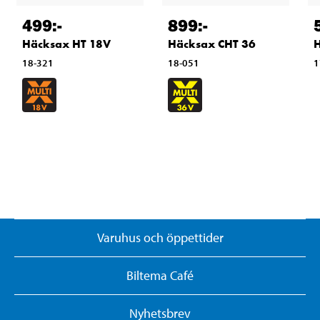
499
:-
899
:-
Häcksax HT 18V
Häcksax CHT 36
H
18-321
18-051
1
Varuhus och öppettider
Biltema Café
Nyhetsbrev