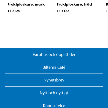
Fruktplockare, mark
Fruktplockare, träd
K
14-2125
14-5122
1
Varuhus och öppettider
Biltema Café
Nyhetsbrev
Nytt och nyttigt
Kundservice