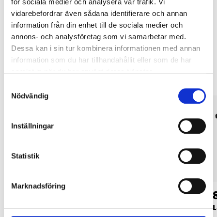
tjänsten och våra villkor.
för sociala medier och analysera vår trafik. Vi
vidarebefordrar även sådana identifierare och annan
LÄS MER
information från din enhet till de sociala medier och
annons- och analysföretag som vi samarbetar med.
Dessa kan i sin tur kombinera informationen med annan
Andra kunder köpte också
information som du har tillhandahållit eller som de har
samlat in när du har använt deras tjänster.
Samtyckesval
Nödvändig
Inställningar
Statistik
Marknadsföring
149
:-
12
:-
Fruktplockare, träd
Lakritsbåtar, 120 g
L