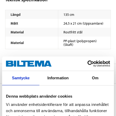
Längd
135 cm
Mått
24,5 x 21 cm (Uppsamlare)
Material
Rostfritt stål
PP-plast (polypropen)
Material
(Skaft)
Om tillverkaren
Samtycke
Information
Om
Denna webbplats använder cookies
Köp & Hämta
Vi använder enhetsidentifierare för att anpassa innehållet
och annonserna till användarna, tillhandahålla funktioner
Köp & Hämta i ditt varuhus inom 2 timmar! För mer information om