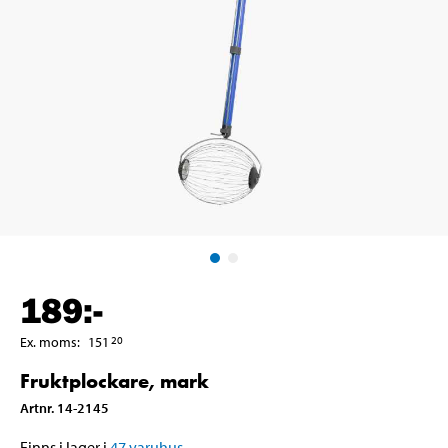
189
:-
Ex. moms
:
151
20
Fruktplockare, mark
Artnr
.
14-2145
Finns i lager i
47
varuhus