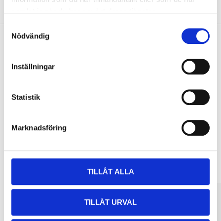
Om tillverkaren
samlat in när du har använt deras tjänster.
Samtyckesval
Nödvändig
Köp & Hämta
Inställningar
Köp & Hämta i ditt varuhus inom 2 timmar! För mer information om
tjänsten och våra villkor.
Statistik
LÄS MER
Marknadsföring
Andra kunder köpte också
TILLÅT ALLA
TILLÅT URVAL