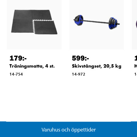
179
:-
599
:-
Träningsmatta, 4 st.
Skivstångset, 20,5 kg
H
14-754
14-972
1
Varuhus och öppettider