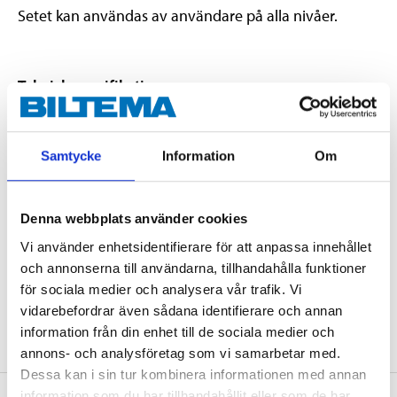
Setet kan användas av användare på alla nivåer.
Teknisk specifikation
två hantelstänger (2 x 1,9
Innehåll
kg), 12 viktskivor (4 x 0,5
Samtycke
Information
Om
kg, 8 x 1 kg), 4 x stjärnlås
Vikt
13,8 kg (total vikt)
Denna webbplats använder cookies
Diameter
29 mm (viktskivornas hål)
Vi använder enhetsidentifierare för att anpassa innehållet
Diameter
28 mm (hantelstänger)
och annonserna till användarna, tillhandahålla funktioner
gjutjärn, stål, förkromat
för sociala medier och analysera vår trafik. Vi
Material
nickel, gummi (packning),
PE-plast (väska)
vidarebefordrar även sådana identifierare och annan
information från din enhet till de sociala medier och
annons- och analysföretag som vi samarbetar med.
Dessa kan i sin tur kombinera informationen med annan
information som du har tillhandahållit eller som de har