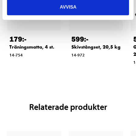
AVVISA
179
:-
599
:-
Träningsmatta, 4 st.
Skivstångset, 20,5 kg
G
2
14-754
14-972
1
Relaterade produkter