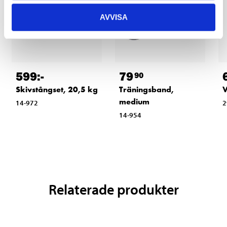
AVVISA
599
:-
79
90
Skivstångset, 20,5 kg
Träningsband,
V
medium
14-972
2
14-954
Relaterade produkter