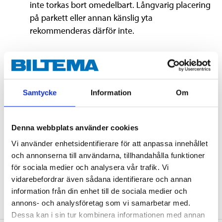
inte torkas bort omedelbart. Långvarig placering
på parkett eller annan känslig yta
rekommenderas därför inte.
Teknisk specifikation
Samtycke
Information
Om
Material
EVA-foam.
Antal delar
4
Denna webbplats använder cookies
Längd
61 cm (per del)
Vi använder enhetsidentifierare för att anpassa innehållet
Bredd
61 cm (per del)
och annonserna till användarna, tillhandahålla funktioner
Tjocklek
1,2 cm
för sociala medier och analysera vår trafik. Vi
vidarebefordrar även sådana identifierare och annan
Vikt
1400 g (+/- 50 g (4 st.))
information från din enhet till de sociala medier och
annons- och analysföretag som vi samarbetar med.
Dessa kan i sin tur kombinera informationen med annan