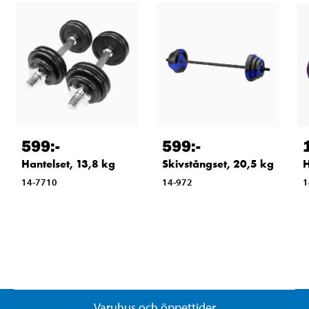
599
:-
599
:-
Hantelset, 13,8 kg
Skivstångset, 20,5 kg
H
14-7710
14-972
1
Varuhus och öppettider