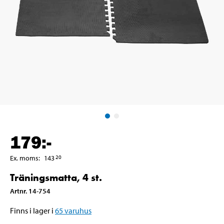
179
:-
Ex. moms
:
143
20
Träningsmatta, 4 st.
Artnr
.
14-754
Finns i lager i
65
varuhus