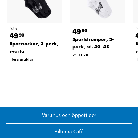
från
f
49
90
49
90
Sportstrumpor, 3-
Sportsockor, 3-pack,
S
pack, stl. 40–45
svarta
v
21-1870
Flera artiklar
F
Varuhus och öppettider
Biltema Café