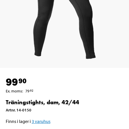
99
90
Ex. moms
:
79
92
Träningstights, dam, 42/44
Artnr
.
14-0150
Finns i lager i
3
varuhus