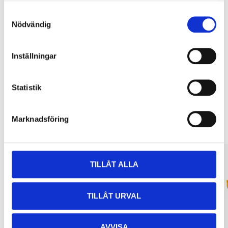
Samtyckesval
Köp & Hämta
Nödvändig
Köp & Hämta i ditt varuhus inom 2 timmar! För mer information om
tjänsten och våra villkor.
Inställningar
LÄS MER
Statistik
Andra kunder köpte också
Marknadsföring
TILLÅT ALLA
TILLÅT URVAL
AVVISA