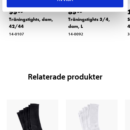
99
89
90
90
Träningstights, dam,
Träningstights 3/4,
S
42/44
dam, L
4
14-0107
14-0092
3
Relaterade produkter