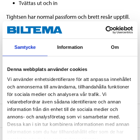
Tvättas ut och in
Tightsen har normal passform och brett resår upptill.
Teknisk specifikation
Samtycke
Information
Om
Färg
svart
Denna webbplats använder cookies
Storlek
42/44
Vi använder enhetsidentifierare för att anpassa innehållet
Material
79% polyester, 21% elastan
och annonserna till användarna, tillhandahålla funktioner
för sociala medier och analysera vår trafik. Vi
vidarebefordrar även sådana identifierare och annan
information från din enhet till de sociala medier och
Om tillverkaren
annons- och analysföretag som vi samarbetar med.
Dessa kan i sin tur kombinera informationen med annan
information som du har tillhandahållit eller som de har
samlat in när du har använt deras tjänster.