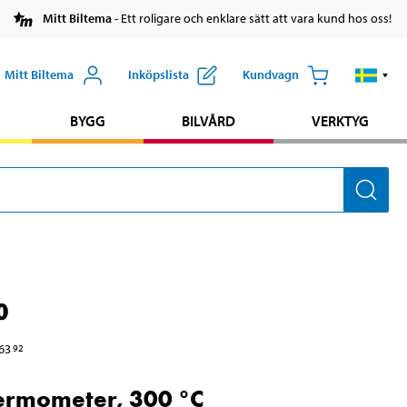
Mitt Biltema
- Ett roligare och enklare sätt att vara kund hos oss!
Mitt Biltema
Inköpslista
Kundvagn
BYGG
BILVÅRD
VERKTYG
0
63
92
termometer, 300 °C