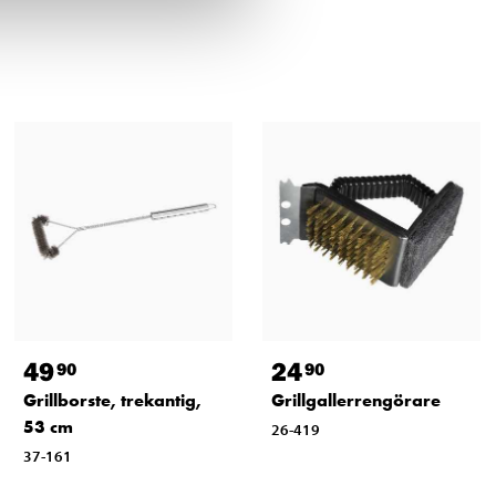
49
24
90
90
Grillborste, trekantig,
Grillgallerrengörare
53 cm
26-419
37-161