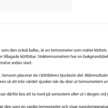
, som den också kallas, är en termometer som mäter köttets
 eller tillagade köttbitar. Stektermometern har en bakgrundsbe
ratur sedan start.
 Sensorn placerar du i köttbitens tjockaste del. Mätresultat
n så att inte värdet sjunker när du drar ut termometern ur 
ar därför bra att ta med på semestern eller ut i skogen vid g
rar den som en vanlig termometer och visar rumstemperatu