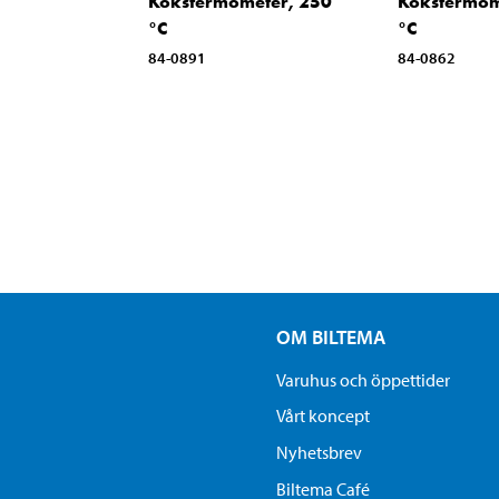
Kökstermometer, 250
Kökstermom
°C
°C
84-0891
84-0862
OM BILTEMA
Varuhus och öppettider
Vårt koncept
Nyhetsbrev
Biltema Café