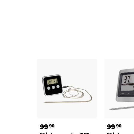
99
99
90
90