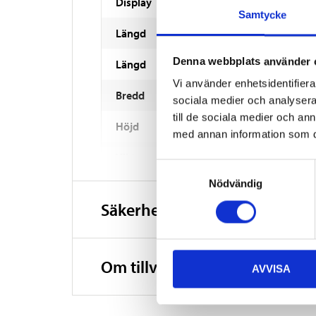
Display
Samtycke
Längd
Denna webbplats använder 
Längd
Vi använder enhetsidentifierar
Bredd
sociala medier och analysera 
till de sociala medier och a
Höjd
med annan information som du 
Vikt
Samtyckesval
Nödvändig
Automatisk avstängning
Säkerhetsinformation och ö
Övrigt
Material
Om tillverkaren
AVVISA