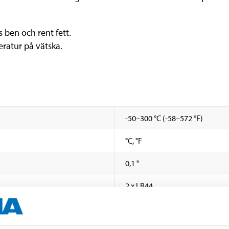
s ben och rent fett.
atur på vätska.
-50–300 °C (-58–572 °F)
°C, °F
0,1 °
2 x LR44
3 V DC