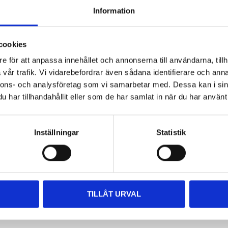
LCD - 28,5 x 13,5 mm
Information
10 cm (sensor)
cookies
23,5/13,5 cm (utfälld/infälld)
e för att anpassa innehållet och annonserna till användarna, tillh
3,1 cm
vår trafik. Vi vidarebefordrar även sådana identifierare och anna
nnons- och analysföretag som vi samarbetar med. Dessa kan i sin
1,8 cm
VISA ALLT
har tillhandahållit eller som de har samlat in när du har använt 
38 g
Inställningar
Statistik
5 min
vriga dokument
Levereras med nålskydd
ABS, rostfritt stål
TILLÅT URVAL