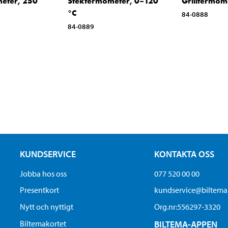
eter, 250
Stektermometer, 0–120
Grilltermom
°C
84-0888
84-0889
KUNDSERVICE
KONTAKTA OSS
Jobba hos oss
077 520 00 00
Presentkort
kundservice@biltem
Nytt och nyttigt
Org.nr:556297-3320
Biltemakortet
BILTEMA-APPEN