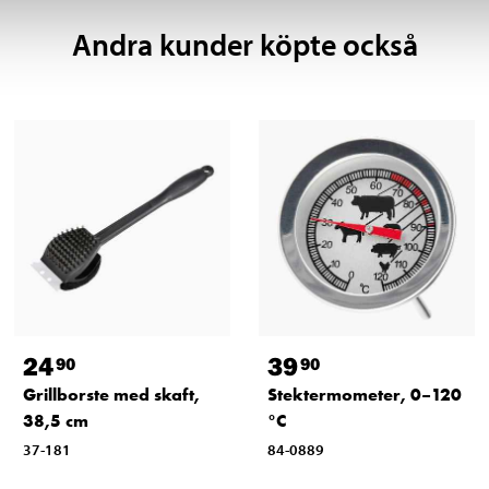
Andra kunder köpte också
24
39
90
90
Grillborste med skaft,
Stektermometer, 0–120
38,5 cm
°C
37-181
84-0889