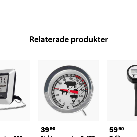
Relaterade produkter
39
59
90
90