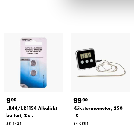
9
99
90
90
LR44/LR1154 Alkaliskt
Kökstermometer, 250
batteri, 2 st.
°C
38-4421
84-0891