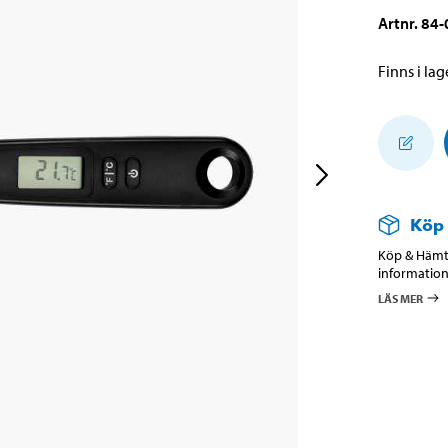
Artnr
.
84-
Finns i lage
Köp
Köp & Hämta
information
LÄS MER