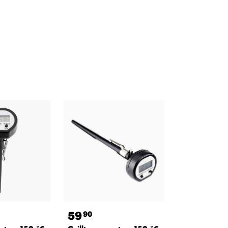
59
90