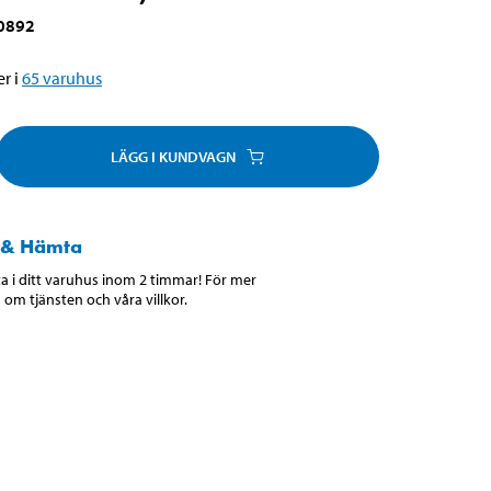
0892
r i
65
varuhus
LÄGG I KUNDVAGN
 & Hämta
 i ditt varuhus inom 2 timmar! För mer
 om tjänsten och våra villkor.