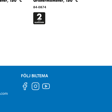
eter, 150 ˚C
Grilltermometer, 150 ˚C
84-0874
FÖLJ BILTEMA
a.com