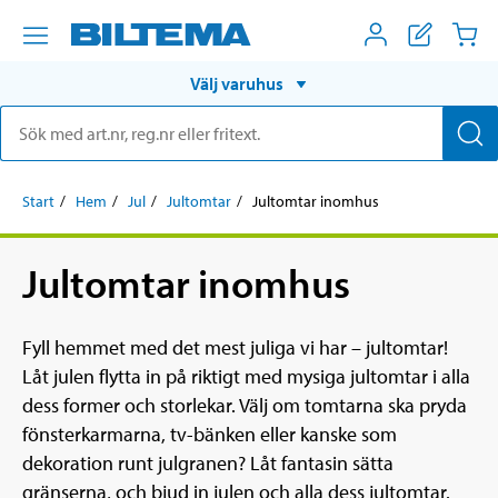
Välj varuhus
Start
Hem
Jul
Jultomtar
Jultomtar inomhus
Jultomtar inomhus
Fyll hemmet med det mest juliga vi har – jultomtar!
Låt julen flytta in på riktigt med mysiga jultomtar i alla
dess former och storlekar. Välj om tomtarna ska pryda
fönsterkarmarna, tv-bänken eller kanske som
dekoration runt julgranen? Låt fantasin sätta
gränserna, och bjud in julen och alla dess jultomtar.