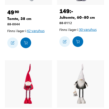
149
:-
49
90
Jultomte, 60–80 cm
Tomte, 38 cm
88-0112
88-0044
30
varuhus
Finns i lager i
42
varuhus
Finns i lager i