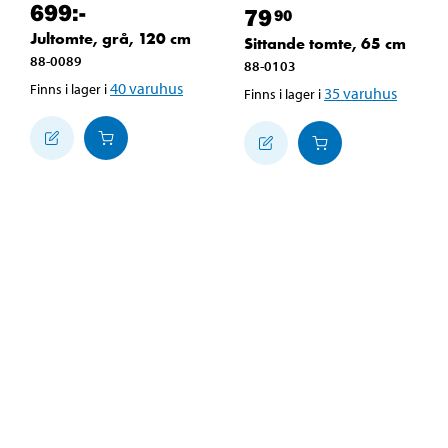
699
:-
79
90
Jultomte, grå, 120 cm
Sittande tomte, 65 cm
88-0089
88-0103
40
varuhus
Finns i lager i
35
varuhus
Finns i lager i