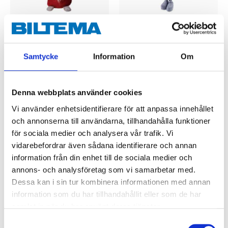
199
:-
99
90
Jultomte grå, 90–130
Tomte 75 cm, röd
Samtycke
Information
Om
cm
88-0105
88-519
41
varuhus
Finns i lager i
58
varuhus
Finns i lager i
Denna webbplats använder cookies
Vi använder enhetsidentifierare för att anpassa innehållet
och annonserna till användarna, tillhandahålla funktioner
för sociala medier och analysera vår trafik. Vi
vidarebefordrar även sådana identifierare och annan
information från din enhet till de sociala medier och
annons- och analysföretag som vi samarbetar med.
Dessa kan i sin tur kombinera informationen med annan
information som du har tillhandahållit eller som de har
samlat in när du har använt deras tjänster.
Samtyckesval