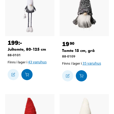
199
:-
19
90
Jultomte, 80-125 cm
Tomte 15 cm, grå
88-0101
88-0109
43
varuhus
Finns i lager i
35
varuhus
Finns i lager i