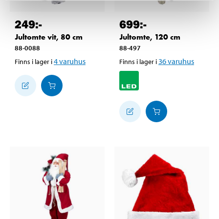
249
:-
699
:-
Jultomte vit, 80 cm
Jultomte, 120 cm
88-0088
88-497
4
varuhus
36
varuhus
Finns i lager i
Finns i lager i