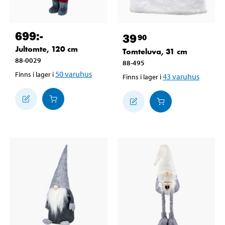
699
:-
39
90
Jultomte, 120 cm
Tomteluva, 31 cm
88-0029
88-495
50
varuhus
Finns i lager i
43
varuhus
Finns i lager i