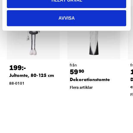
AVVISA
från
f
199
:-
59
90
Jultomte, 80-125 cm
Dekorationstomte
D
88-0101
Flera artiklar
F