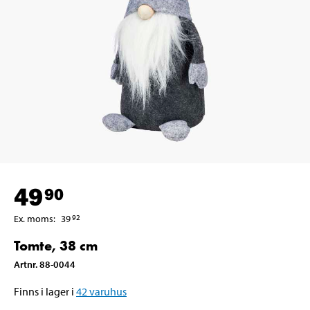
49
90
Ex. moms
:
39
92
Tomte, 38 cm
Artnr
.
88-0044
Finns i lager i
42
varuhus