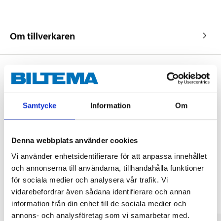
Om tillverkaren
Köp & Hämta
Samtycke
Information
Om
Köp & Hämta i ditt varuhus inom 2 timmar! För mer information om
tjänsten och våra villkor.
LÄS MER
Denna webbplats använder cookies
Vi använder enhetsidentifierare för att anpassa innehållet
och annonserna till användarna, tillhandahålla funktioner
Andra kunder köpte också
för sociala medier och analysera vår trafik. Vi
vidarebefordrar även sådana identifierare och annan
information från din enhet till de sociala medier och
annons- och analysföretag som vi samarbetar med.