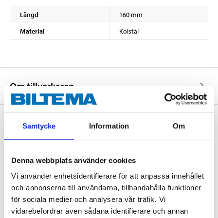
Längd
160 mm
Material
Kolstål
Om tillverkaren
Samtycke
Information
Om
Köp & Hämta
Köp & Hämta i ditt varuhus inom 2 timmar! För mer information om
Denna webbplats använder cookies
tjänsten och våra villkor.
Vi använder enhetsidentifierare för att anpassa innehållet
LÄS MER
och annonserna till användarna, tillhandahålla funktioner
för sociala medier och analysera vår trafik. Vi
vidarebefordrar även sådana identifierare och annan