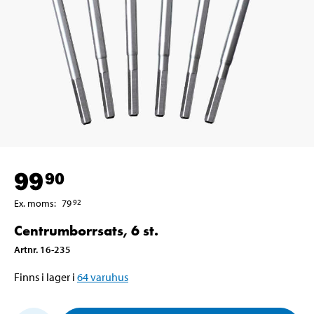
99
90
Ex. moms
:
79
92
Centrumborrsats, 6 st.
Artnr
.
16-235
Finns i lager i
64
varuhus