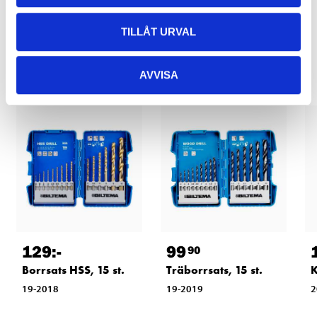
TILLÅT URVAL
Relaterade produkter
AVVISA
129
:-
99
90
Borrsats HSS, 15 st.
Träborrsats, 15 st.
K
19-2018
19-2019
2