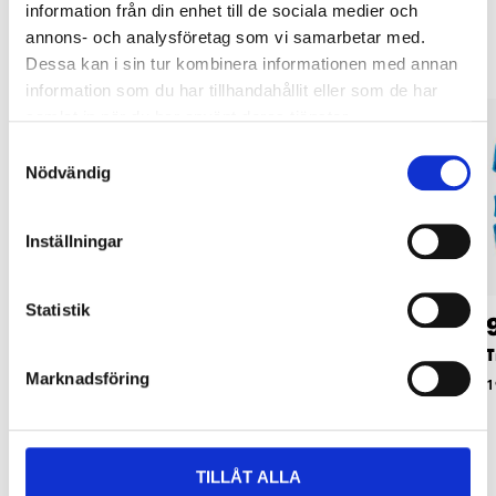
Andra kunder köpte också
information från din enhet till de sociala medier och
annons- och analysföretag som vi samarbetar med.
Dessa kan i sin tur kombinera informationen med annan
information som du har tillhandahållit eller som de har
samlat in när du har använt deras tjänster.
Samtyckesval
Nödvändig
Inställningar
Statistik
54
74
90
90
Centrumborr, extra
Förlängare, 300 mm
T
Marknadsföring
lång, 18 mm
16-267
1
16-256
TILLÅT ALLA