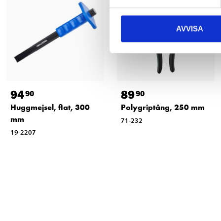
AVVISA
94
89
90
90
Huggmejsel, flat, 300
Polygriptång, 250 mm
mm
71-232
19-2207