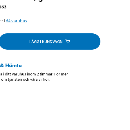
163
r i
64
varuhus
LÄGG I KUNDVAGN
 & Hämta
 i ditt varuhus inom 2 timmar! För mer
 om tjänsten och våra villkor.