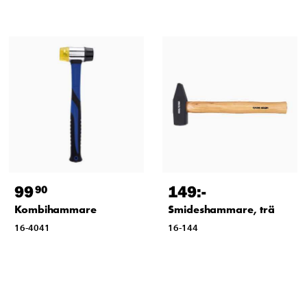
99
149
:-
90
Kombihammare
Smideshammare, trä
16-4041
16-144