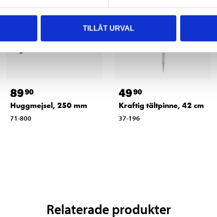
TILLÅT URVAL
89
49
90
90
Huggmejsel, 250 mm
Kraftig tältpinne, 42 cm
71-800
37-196
Relaterade produkter