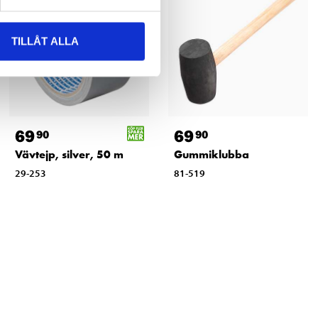
TILLÅT ALLA
69
69
90
90
Vävtejp, silver, 50 m
Gummiklubba
29-253
81-519