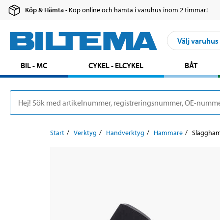
Köp & Hämta
- Köp online och hämta i varuhus inom 2 timmar!
Välj varuhus
BIL - MC
CYKEL - ELCYKEL
BÅT
Start
Verktyg
Handverktyg
Hammare
Släggham