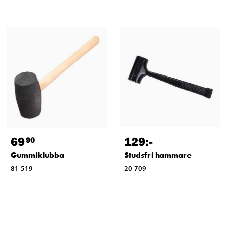
69
129
:-
90
Gummiklubba
Studsfri hammare
81-519
20-709