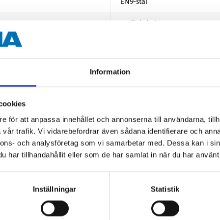
EN9-stål
2,2 lb (1 kg)
50–58 HRC (anslag)
40 x 40 mm
Information
cookies
e för att anpassa innehållet och annonserna till användarna, tillh
vår trafik. Vi vidarebefordrar även sådana identifierare och anna
nnons- och analysföretag som vi samarbetar med. Dessa kan i sin
har tillhandahållit eller som de har samlat in när du har använt 
Andra kunder köpte också
Inställningar
Statistik