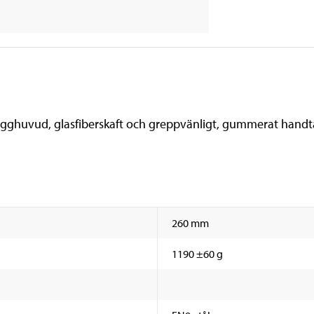
ghuvud, glasfiberskaft och greppvänligt, gummerat hand
260 mm
1190 ±60 g