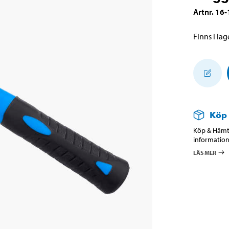
Artnr
.
16-
Finns i lage
Köp
Köp & Hämta
information
LÄS MER