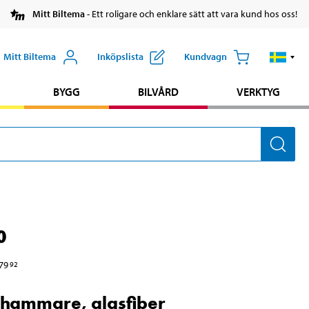
Mitt Biltema
- Ett roligare och enklare sätt att vara kund hos oss!
Mitt Biltema
Inköpslista
Kundvagn
BYGG
BILVÅRD
VERKTYG
0
79
92
hammare, glasfiber