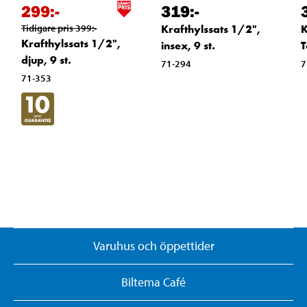
299
:-
319
:-
Tidigare pris
399
:-
Krafthylssats 1/2",
K
Krafthylssats 1/2",
insex, 9 st.
T
djup, 9 st.
71-294
7
71-353
Varuhus och öppettider
Biltema Café