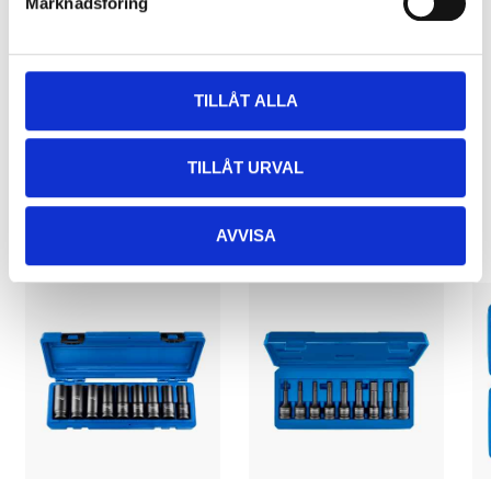
Marknadsföring
TILLÅT ALLA
TILLÅT URVAL
Relaterade produkter
AVVISA