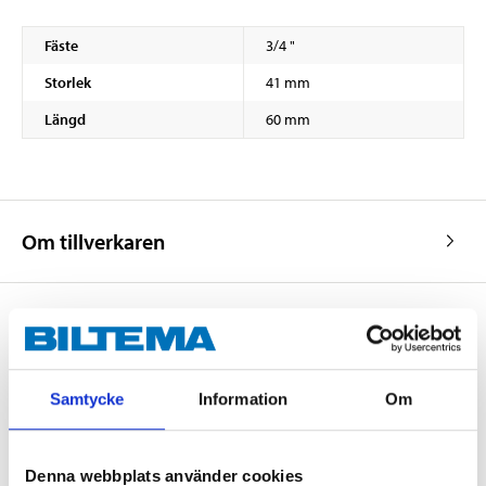
Fäste
3/4 "
Storlek
41 mm
Längd
60 mm
Om tillverkaren
Köp & Hämta
Samtycke
Information
Om
Köp & Hämta i ditt varuhus inom 2 timmar! För mer information om
tjänsten och våra villkor.
LÄS MER
Denna webbplats använder cookies