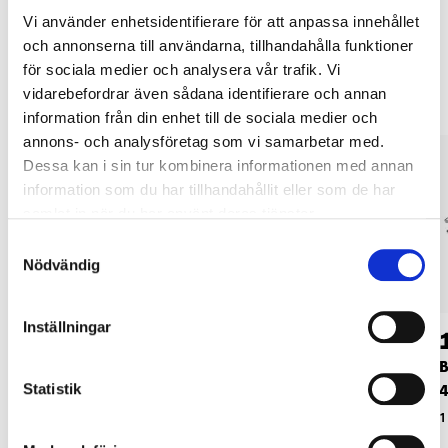
Vi använder enhetsidentifierare för att anpassa innehållet
och annonserna till användarna, tillhandahålla funktioner
Andra kunder köpte också
för sociala medier och analysera vår trafik. Vi
vidarebefordrar även sådana identifierare och annan
information från din enhet till de sociala medier och
annons- och analysföretag som vi samarbetar med.
Dessa kan i sin tur kombinera informationen med annan
information som du har tillhandahållit eller som de har
samlat in när du har använt deras tjänster.
Samtyckesval
Nödvändig
Inställningar
199
:-
145
:-
Krafthylsa 3/4", 46
Krafthylsa 3/4", 40
B
Statistik
mm
mm
71-372
71-370
1