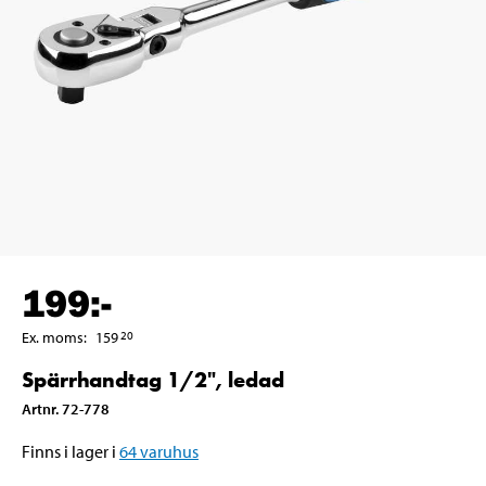
199
:-
Ex. moms
:
159
20
Spärrhandtag 1/2", ledad
Artnr
.
72-778
Finns i lager i
64
varuhus