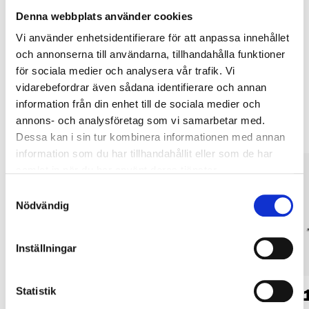
Köp & Hämta i ditt varuhus inom 2 timmar! För mer information om
Denna webbplats använder cookies
tjänsten och våra villkor.
Vi använder enhetsidentifierare för att anpassa innehållet
LÄS MER
och annonserna till användarna, tillhandahålla funktioner
för sociala medier och analysera vår trafik. Vi
vidarebefordrar även sådana identifierare och annan
Andra kunder köpte också
information från din enhet till de sociala medier och
annons- och analysföretag som vi samarbetar med.
Dessa kan i sin tur kombinera informationen med annan
information som du har tillhandahållit eller som de har
samlat in när du har använt deras tjänster.
Samtyckesval
Nödvändig
Inställningar
179
:-
219
:-
Statistik