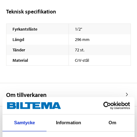
Teknisk specifikation
Fyrkantsfäste
1/2"
Längd
296 mm
Tänder
72 st.
Material
CrV-stål
Om tillverkaren
Samtycke
Information
Om
Köp & Hämta