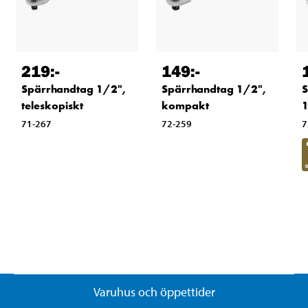
219
:-
149
:-
Spärrhandtag 1/2",
Spärrhandtag 1/2",
S
teleskopiskt
kompakt
1
71-267
72-259
7
Varuhus och öppettider