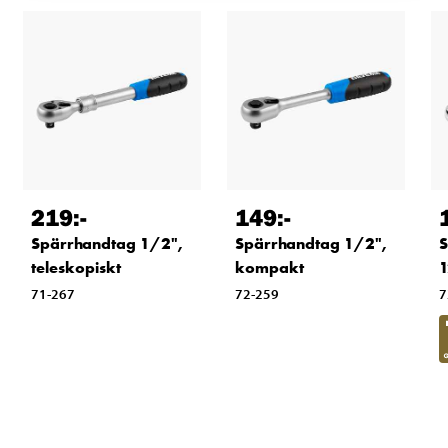
219
:-
149
:-
Spärrhandtag 1/2",
Spärrhandtag 1/2",
S
teleskopiskt
kompakt
1
71-267
72-259
7