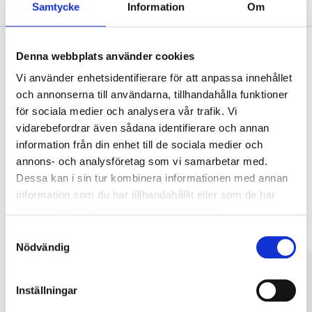
Samtycke
Information
Om
Denna webbplats använder cookies
Vi använder enhetsidentifierare för att anpassa innehållet
Köp & Hämta
och annonserna till användarna, tillhandahålla funktioner
Köp & Hämta i ditt varuhus inom 2 timmar! För mer information om
för sociala medier och analysera vår trafik. Vi
tjänsten och våra villkor.
vidarebefordrar även sådana identifierare och annan
LÄS MER
information från din enhet till de sociala medier och
annons- och analysföretag som vi samarbetar med.
Dessa kan i sin tur kombinera informationen med annan
Andra kunder köpte också
information som du har tillhandahållit eller som de har
samlat in när du har använt deras tjänster.
Samtyckesval
Nödvändig
Inställningar