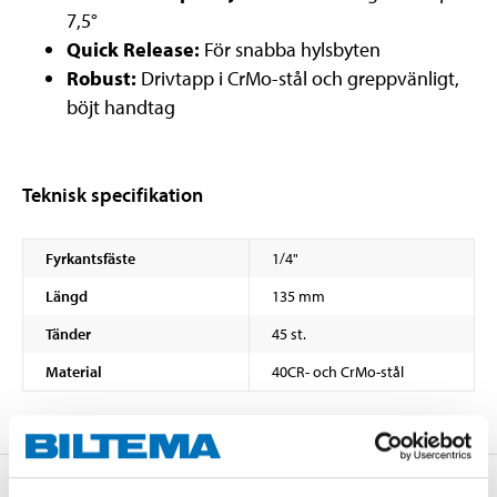
7,5°
Quick Release:
För snabba hylsbyten
Robust:
Drivtapp i CrMo-stål och greppvänligt,
böjt handtag
Teknisk specifikation
Fyrkantsfäste
1/4"
Längd
135 mm
Tänder
45 st.
Material
40CR- och CrMo-stål
Om tillverkaren