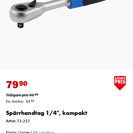
79
90
Tidigare pris
99
90
Ex. moms
:
63
92
Spärrhandtag 1/4", kompakt
Artnr
.
72-257
Finns i lager i
58
varuhus