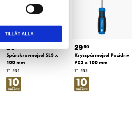
TILLÅT ALLA
26
29
90
90
Spårskruvmejsel SL3 x
Krysspårmejsel Pozidriv
100 mm
PZ2 x 100 mm
71-534
71-555