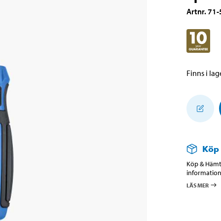
Artnr
.
71-
Finns i lage
Köp
Köp & Hämta
information
LÄS MER