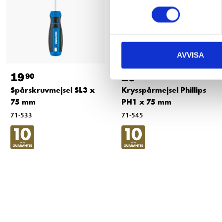
AVVISA
19
29
90
90
Spårskruvmejsel SL3 x
Krysspårmejsel Phillips
75 mm
PH1 x 75 mm
71-533
71-545