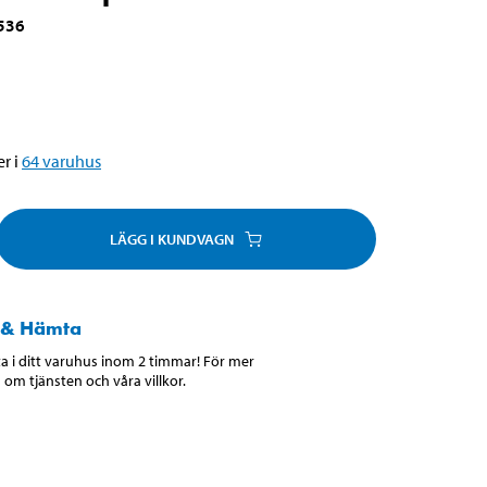
536
r i
64
varuhus
LÄGG I KUNDVAGN
 & Hämta
 i ditt varuhus inom 2 timmar! För mer
 om tjänsten och våra villkor.