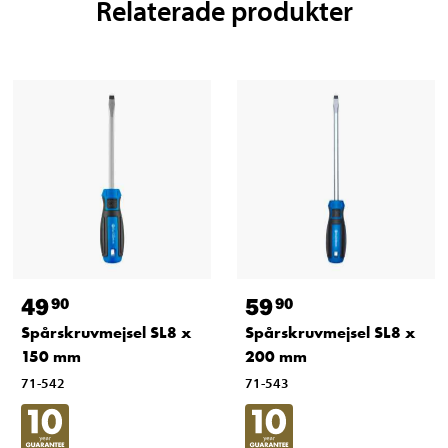
Relaterade produkter
49
59
90
90
Spårskruvmejsel SL8 x
Spårskruvmejsel SL8 x
150 mm
200 mm
71-542
71-543