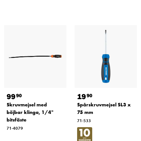
99
19
90
90
Skruvmejsel med
Spårskruvmejsel SL3 x
böjbar klinga, 1/4"
75 mm
bitsfäste
71-533
71-4079