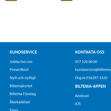
KUNDSERVICE
KONTAKTA OSS
Jobba hos oss
077 520 00 00
Presentkort
kundservice@biltem
Nytt och nyttigt
Org.nr:556297-3320
Biltemakortet
BILTEMA-APPEN
Biltema Företag
Android
Återkallelser
iOS
Press