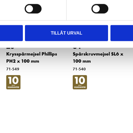
TILLÅT URVAL
29
34
90
90
Krysspårmejsel Phillips
Spårskruvmejsel SL6 x
PH2 x 100 mm
100 mm
71-549
71-540