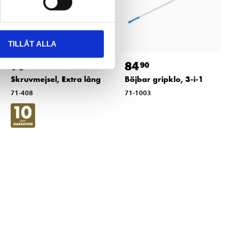
TILLÅT ALLA
79
84
90
90
Skruvmejsel, Extra lång
Böjbar gripklo, 3-i-1
71-408
71-1003