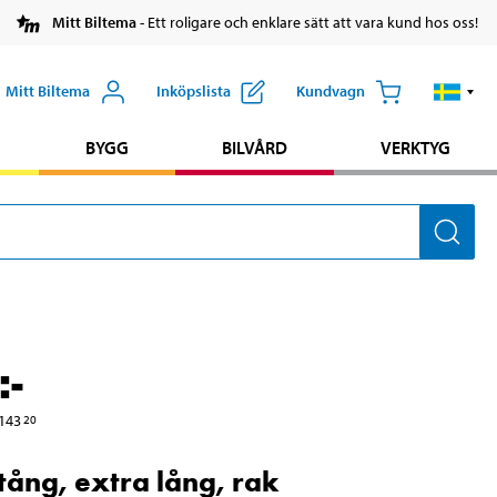
Mitt Biltema
- Ett roligare och enklare sätt att vara kund hos oss!
Mitt Biltema
Inköpslista
Kundvagn
BYGG
BILVÅRD
VERKTYG
:-
143
20
tång, extra lång, rak