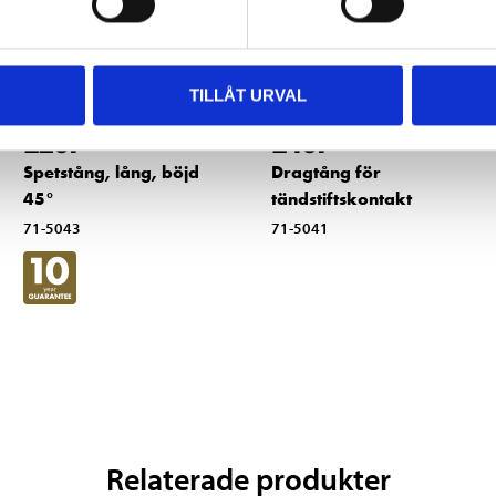
TILLÅT URVAL
129
:-
149
:-
Spetstång, lång, böjd
Dragtång för
45°
tändstiftskontakt
71-5043
71-5041
Relaterade produkter