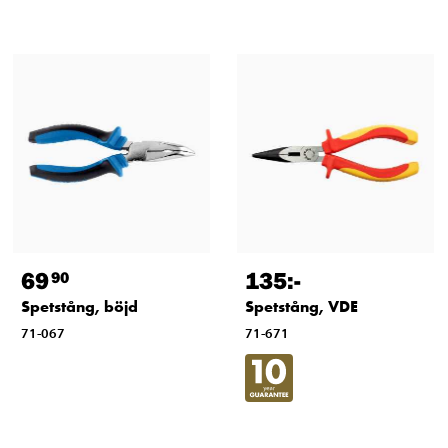
69
135
:-
90
Spetstång, böjd
Spetstång, VDE
71-067
71-671