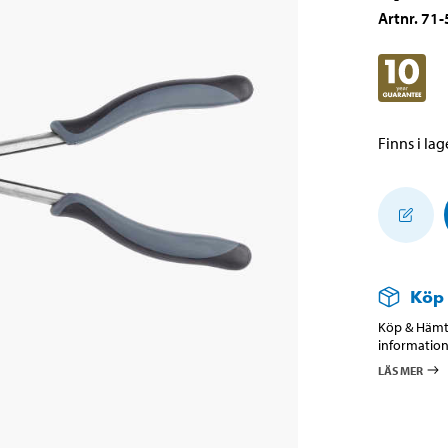
Artnr
.
71-
Finns i lage
Köp
Köp & Hämta
information
LÄS MER