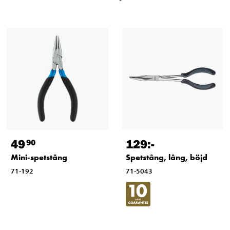
49
129
:-
90
Mini-spetstång
Spetstång, lång, böjd
71-192
71-5043