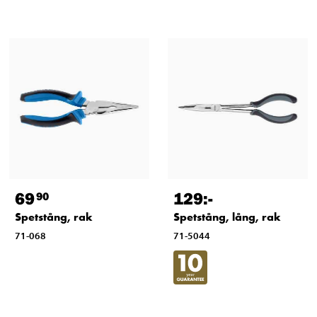
69
129
:-
90
Spetstång, rak
Spetstång, lång, rak
71-068
71-5044