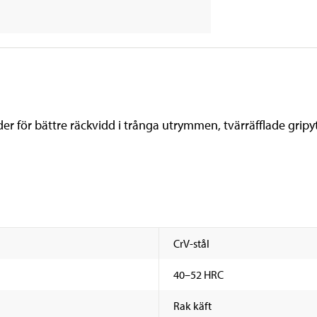
er för bättre räckvidd i trånga utrymmen, tvärräfflade grip
CrV-stål
40–52 HRC
Rak käft