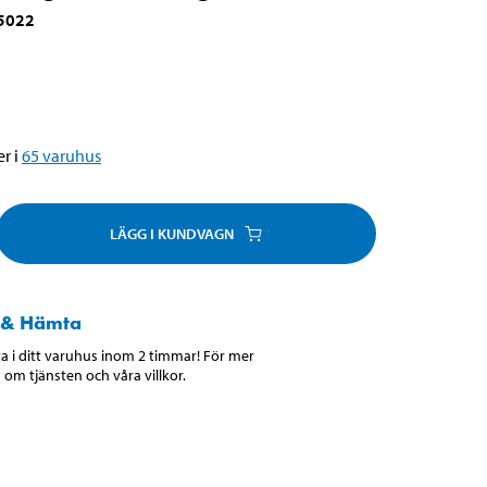
5022
r i
65
varuhus
LÄGG I KUNDVAGN
 & Hämta
 i ditt varuhus inom 2 timmar! För mer
 om tjänsten och våra villkor.