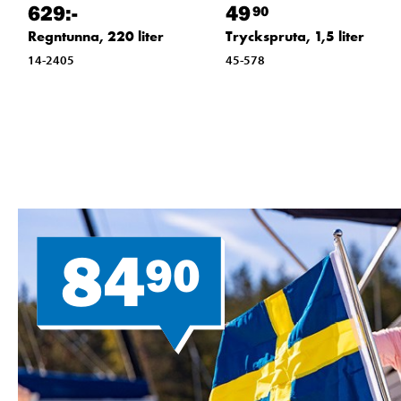
629
:-
49
90
Regntunna, 220 liter
Tryckspruta, 1,5 liter
14-2405
45-578
84
90