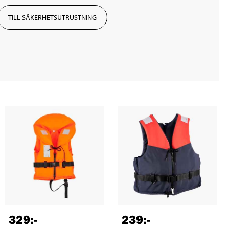
TILL SÄKERHETSUTRUSTNING
329
:-
239
:-