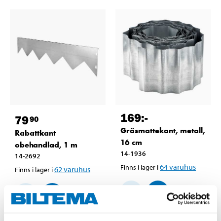
169
:-
79
90
Gräsmattekant, metall,
Rabattkant
16 cm
obehandlad, 1 m
14-1936
14-2692
64
varuhus
Finns i lager i
62
varuhus
Finns i lager i