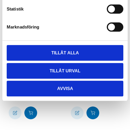
Statistik
Marknadsföring
TILLÅT ALLA
99
69
90
90
TILLÅT URVAL
Rabattkant, plast, 20
Rabattkant, plast, 15
cm x 9 m
cm x 9 m
AVVISA
45-7959
45-7960
64
varuhus
61
varuhus
Finns i lager i
Finns i lager i