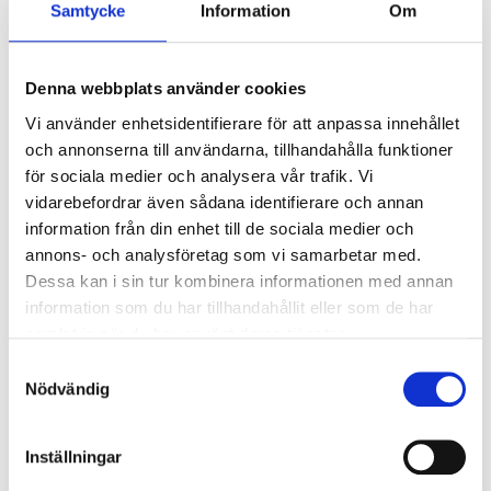
Samtycke
Information
Om
Denna webbplats använder cookies
Vi använder enhetsidentifierare för att anpassa innehållet
och annonserna till användarna, tillhandahålla funktioner
för sociala medier och analysera vår trafik. Vi
vidarebefordrar även sådana identifierare och annan
information från din enhet till de sociala medier och
179
:-
annons- och analysföretag som vi samarbetar med.
69
90
Dessa kan i sin tur kombinera informationen med annan
Rabattkant, 4,8 m
Rabattkant
information som du har tillhandahållit eller som de har
14-1932
galvaniserad, 1 m
samlat in när du har använt deras tjänster.
60
varuhus
Finns i lager i
14-2691
Samtyckesval
58
varuhus
Finns i lager i
Nödvändig
Inställningar