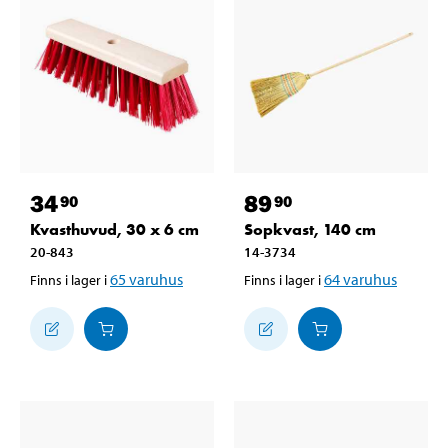
34
89
90
90
Kvasthuvud, 30 x 6 cm
Sopkvast, 140 cm
20-843
14-3734
65
varuhus
64
varuhus
Finns i lager i
Finns i lager i