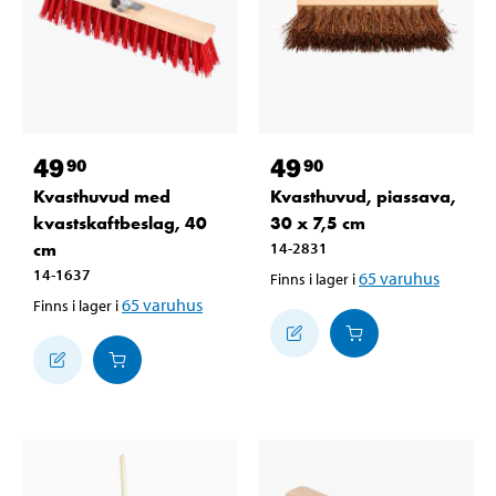
49
49
90
90
Kvasthuvud med
Kvasthuvud, piassava,
kvastskaftbeslag, 40
30 x 7,5 cm
cm
14-2831
14-1637
65
varuhus
Finns i lager i
65
varuhus
Finns i lager i