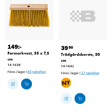
149
:-
39
90
Farmarkvast, 35 x 7,5
Trädgårdsborste, 30
cm
cm
14-1638
14-1642
65
varuhus
Finns i lager i
27
varuhus
Finns i lager i