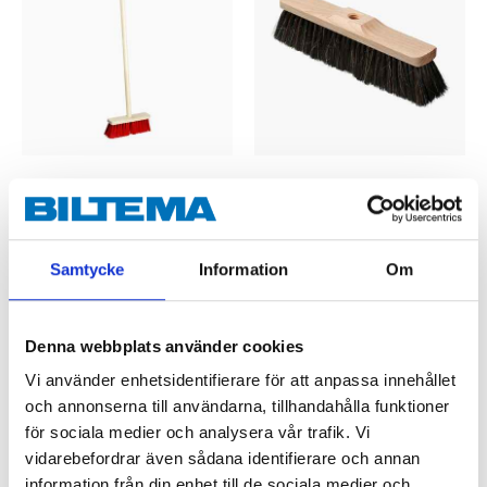
39
39
90
90
Sopkvast, mini
Kvasthuvud i trä,
14-504
gängat hål, 30 cm
47-0422
65
varuhus
Samtycke
Information
Om
Finns i lager i
64
varuhus
Finns i lager i
Denna webbplats använder cookies
Vi använder enhetsidentifierare för att anpassa innehållet
och annonserna till användarna, tillhandahålla funktioner
för sociala medier och analysera vår trafik. Vi
vidarebefordrar även sådana identifierare och annan
information från din enhet till de sociala medier och