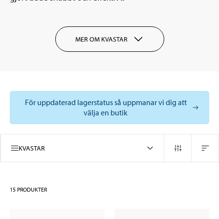
MER OM KVASTAR
För uppdaterad lagerstatus så uppmanar vi dig att
välja en butik
KVASTAR
15
PRODUKTER