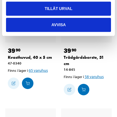
TILLÅT URVAL
AVVISA
39
39
90
90
Kvasthuvud, 40 x 5 cm
Trädgårdsborste, 31
47-0340
cm
14-845
65
varuhus
Finns i lager i
58
varuhus
Finns i lager i