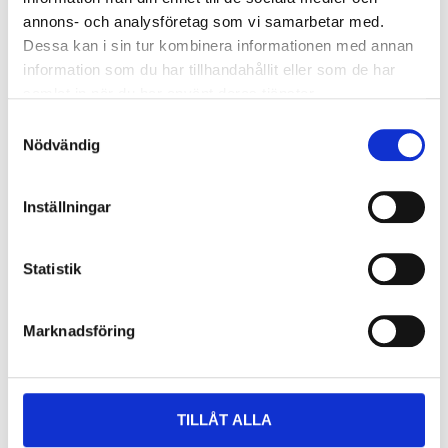
annons- och analysföretag som vi samarbetar med.
Dessa kan i sin tur kombinera informationen med annan
information som du har tillhandahållit eller som de har
samlat in när du har använt deras tjänster.
Samtyckesval
Nödvändig
59
99
90
90
Sopkvast, 100 cm
Kvasthuvud med
Inställningar
14-3735
kvastskaftbeslag, 80
cm
65
varuhus
Finns i lager i
14-1639
Statistik
64
varuhus
Finns i lager i
Marknadsföring
TILLÅT ALLA