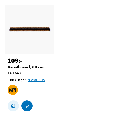
109
:-
Kvasthuvud, 80 cm
14-1643
4
varuhus
Finns i lager i