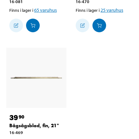
16-081
16-470
65
varuhus
25
varuhus
Finns i lager i
Finns i lager i
39
90
Bågsågsblad, fin, 21"
16-469