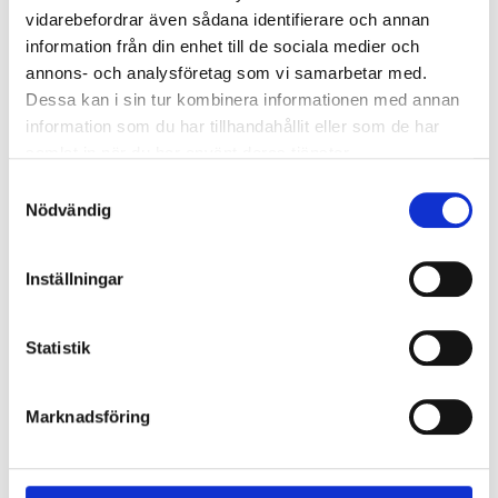
vidarebefordrar även sådana identifierare och annan
119
:-
59
90
information från din enhet till de sociala medier och
Universalsåg
Sticksåg, 310 mm
annons- och analysföretag som vi samarbetar med.
16-710
16-544
Dessa kan i sin tur kombinera informationen med annan
65
varuhus
Finns i lager i
64
varuhus
Finns i lager i
information som du har tillhandahållit eller som de har
samlat in när du har använt deras tjänster.
Samtyckesval
Nödvändig
Inställningar
Statistik
Marknadsföring