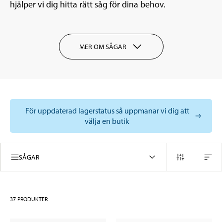
hjälper vi dig hitta rätt såg för dina behov.
MER OM SÅGAR
För uppdaterad lagerstatus så uppmanar vi dig att
välja en butik
SÅGAR
37
PRODUKTER