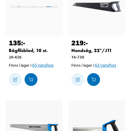
135
:-
219
:-
Bågfilsblad, 10 st.
Handsåg, 22"/J11
20-426
16-730
65
varuhus
63
varuhus
Finns i lager i
Finns i lager i