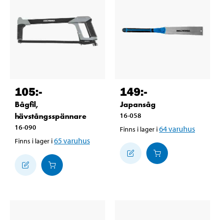
105
:-
149
:-
Bågfil,
Japansåg
hävstångsspännare
16-058
16-090
64
varuhus
Finns i lager i
65
varuhus
Finns i lager i