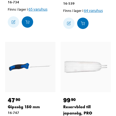
16-734
16-539
65
varuhus
Finns i lager i
64
varuhus
Finns i lager i
47
99
90
90
Gipssåg 150 mm
Reservblad till
16-747
japansåg, PRO