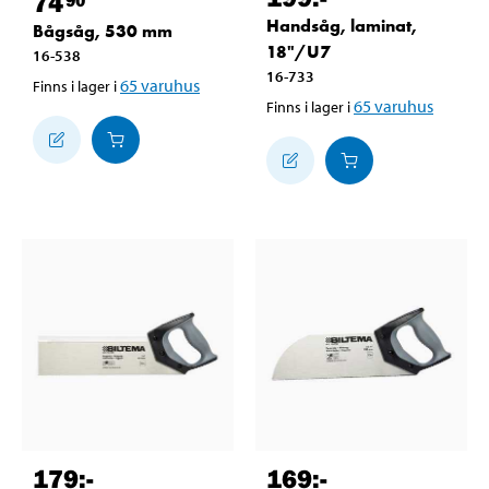
74
Handsåg, laminat,
Bågsåg, 530 mm
18"/U7
16-538
16-733
65
varuhus
Finns i lager i
65
varuhus
Finns i lager i
179
:-
169
:-