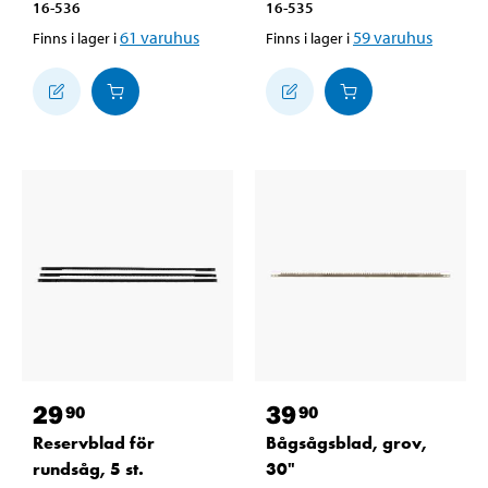
16-536
16-535
61
varuhus
59
varuhus
Finns i lager i
Finns i lager i
29
39
90
90
Reservblad för
Bågsågsblad, grov,
rundsåg, 5 st.
30"