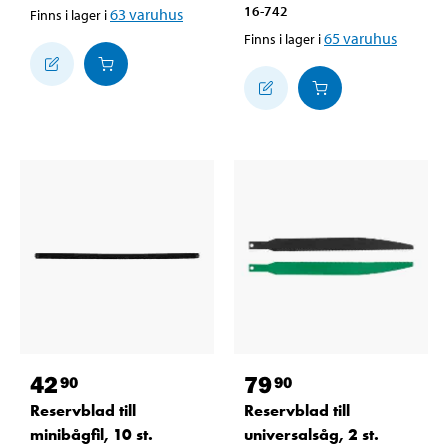
16-742
63
varuhus
Finns i lager i
65
varuhus
Finns i lager i
42
79
90
90
Reservblad till
Reservblad till
minibågfil, 10 st.
universalsåg, 2 st.