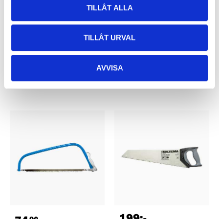
239
:-
239
:-
TILLÅT ALLA
Betongsåg, 28"
Handsåg, plast,
16-740
20"/J11
16-737
TILLÅT URVAL
64
varuhus
Finns i lager i
65
varuhus
Finns i lager i
AVVISA
199
:-
90