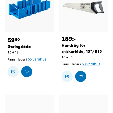
189
:-
59
90
Handsåg för
Geringslåda
snickarlåda, 15"/R13
16-748
16-736
65
varuhus
Finns i lager i
63
varuhus
Finns i lager i