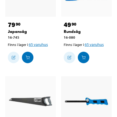
79
49
90
90
Japansåg
Rundsåg
16-745
16-080
65
varuhus
65
varuhus
Finns i lager i
Finns i lager i