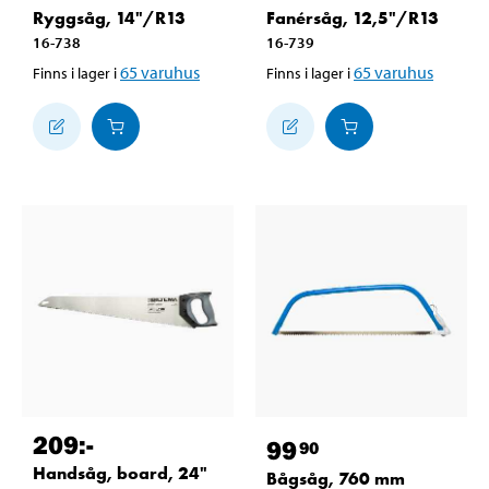
Ryggsåg, 14"/R13
Fanérsåg, 12,5"/R13
16-738
16-739
65
varuhus
65
varuhus
Finns i lager i
Finns i lager i
209
:-
99
90
Handsåg, board, 24"
Bågsåg, 760 mm