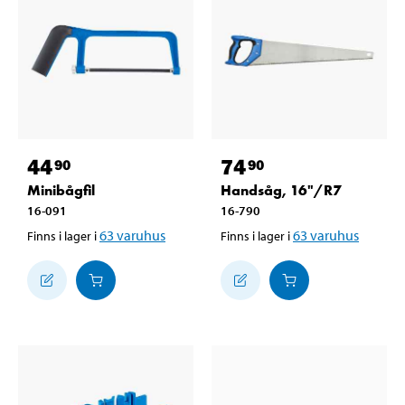
44
74
90
90
Minibågfil
Handsåg, 16"/R7
16-091
16-790
63
varuhus
63
varuhus
Finns i lager i
Finns i lager i