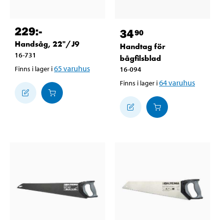
229
:-
34
90
Handsåg, 22"/J9
Handtag för
16-731
bågfilsblad
65
varuhus
Finns i lager i
16-094
64
varuhus
Finns i lager i