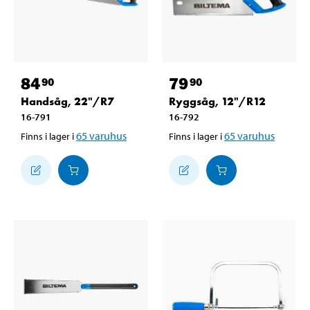
84
79
90
90
Handsåg, 22"/R7
Ryggsåg, 12"/R12
16-791
16-792
65
varuhus
65
varuhus
Finns i lager i
Finns i lager i